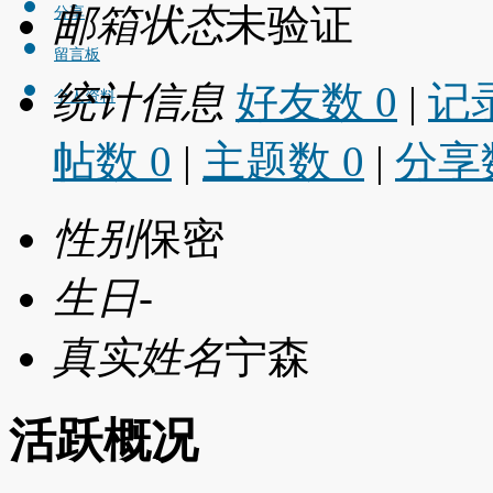
邮箱状态
未验证
分享
留言板
统计信息
好友数 0
|
记录
个人资料
帖数 0
|
主题数 0
|
分享数
性别
保密
生日
-
真实姓名
宁森
活跃概况