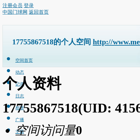
注册会员
登录
中国门球网
返回首页
17755867518的个人空间
http://www.m
空间首页
动态
个人资料
记录
日志
17755867518
(UID: 415
相册
广播
空间访问量
0
主题