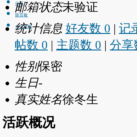
邮箱状态
未验证
分享
留言板
统计信息
好友数 0
|
记录
个人资料
帖数 0
|
主题数 0
|
分享数
性别
保密
生日
-
真实姓名
徐冬生
活跃概况