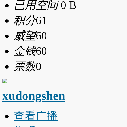
已用空间
0 B
积分
61
威望
60
金钱
60
票数
0
xudongshen
查看广播