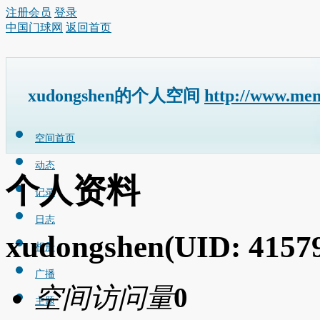
注册会员
登录
中国门球网
返回首页
xudongshen的个人空间
http://www.me
空间首页
动态
个人资料
记录
日志
xudongshen
(UID: 4157
相册
广播
空间访问量
0
主题