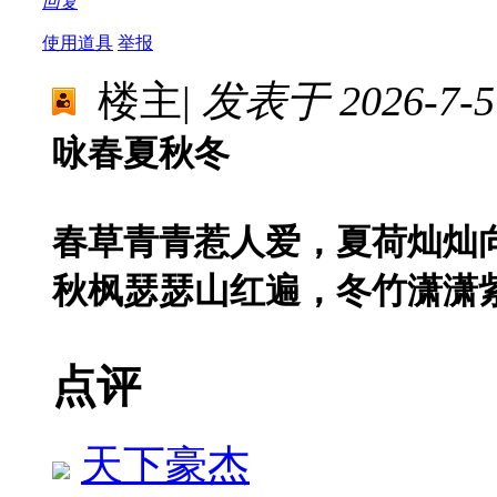
回复
使用道具
举报
楼主
|
发表于 2026-7-5 
咏春夏秋冬
春草青青惹人爱，夏荷灿灿
秋枫瑟瑟山红遍，冬竹潇潇
点评
天下豪杰