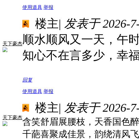
使用道具
举报
楼主
|
发表于 2026-7-1
顺水顺风又一天，午
天下豪杰
知心不在言多少，幸
回复
使用道具
举报
楼主
|
发表于 2026-7-1
天下豪杰
含笑舒眉展腰枝，天香国色
千葩喜聚成佳景，韵绕清风