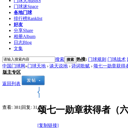
门球天地
BBS
门球迷
Space
各地门球
排行榜
Ranklist
好友
分享
Share
相册
Album
日志
Blog
文集
搜索
热搜:
门球规则
门球战术
搜索
中国门球网
»
门球天地
›
谈天说地
›
诗词歌赋
›
颂七一勋章获得
版主专区
返回列表
颂七一勋章获得者（六
查看:
381
|
回复:
31
[复制链接]