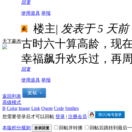
回复
使用道具
举报
楼主
|
发表于
5 天前
古时六十算高龄，现
天下豪杰
幸福飙升欢乐过，再
回复
使用道具
举报
返回列表
高级模式
B
Color
Image
Link
Quote
Code
Smilies
您需要登录后才可以回帖
登录
|
注册会员
本版积分规则
回帖并转播
回帖后跳转到最后一
发表回复