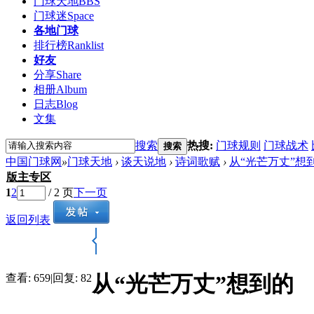
门球天地
BBS
门球迷
Space
各地门球
排行榜
Ranklist
好友
分享
Share
相册
Album
日志
Blog
文集
搜索
热搜:
门球规则
门球战术
搜索
中国门球网
»
门球天地
›
谈天说地
›
诗词歌赋
›
从“光芒万丈”想
版主专区
1
2
/ 2 页
下一页
返回列表
从“光芒万丈”想到的
查看:
659
|
回复:
82