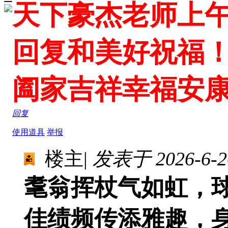
天下豪杰老师上
回复和美好祝福
阖家吉祥幸福安
回复
使用道具
举报
楼主
|
发表于 2026-6-26
耄翁挥杖气如虹，
佳绩频传添雅趣，