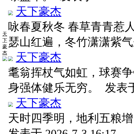
天下豪杰
咏春夏秋冬 春草青青惹
天
瑟山红遍，冬竹潇潇紫
下
豪
杰
天下豪杰
耄翁挥杖气如虹，球赛争
身强体健乐无穷。
发表于 
天下豪杰
天时四季明，地利五粮增
发表于 2026-7-3 16:17