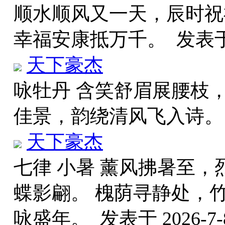
顺水顺风又一天，辰时祝
幸福安康抵万千。
发表于 
天下豪杰
咏牡丹 含笑舒眉展腰枝
佳景，韵绕清风飞入诗
天下豪杰
七律 小暑 薰风拂暑至，
蝶影翩。 槐荫寻静处，
咏盛年。
发表于 2026-7-8