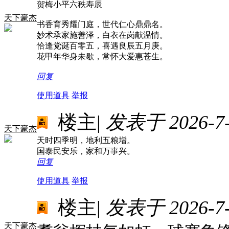
贺梅小平六秩寿辰
天下豪杰
书香育秀耀门庭，世代仁心鼎鼎名。
妙术承家施善泽，白衣在岗献温情。
恰逢党诞百零五，喜遇良辰五月庚。
花甲年华身未歇，常怀大爱惠苍生。
回复
使用道具
举报
楼主
|
发表于 2026-7-3
天下豪杰
天时四季明，地利五粮增。
国泰民安乐，家和万事兴。
回复
使用道具
举报
楼主
|
发表于 2026-7-4
天下豪杰