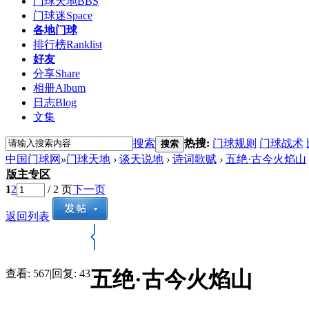
门球天地
BBS
门球迷
Space
各地门球
排行榜
Ranklist
好友
分享
Share
相册
Album
日志
Blog
文集
搜索
热搜:
门球规则
门球战术
搜索
中国门球网
»
门球天地
›
谈天说地
›
诗词歌赋
›
五绝·古今火焰山
版主专区
1
2
/ 2 页
下一页
返回列表
五绝·古今火焰山
查看:
567
|
回复:
43