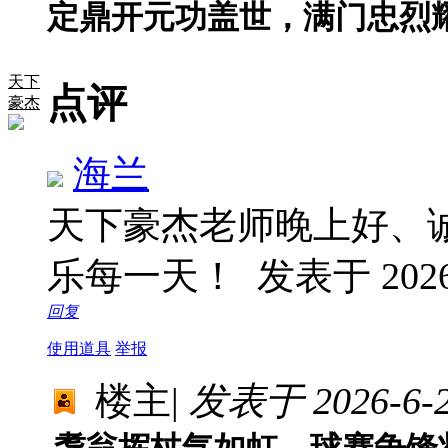
定鼎开元功盖世，满门忠烈
天下
点评
豪杰
海兰
天下豪杰老师晚上好、
乐每一天！
发表于 2026-
回复
使用道具
举报
楼主
|
发表于 2026-6-26
耄翁挥杖气如虹，球赛争锋