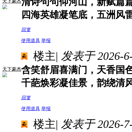
清诗句句仰河山，新赋篇
天下豪杰
四海英雄凝笔底，五洲风
回复
使用道具
举报
楼主
|
发表于 2026-6-2
含笑舒眉喜满门，天香国
天下豪杰
千葩焕彩凝佳景，韵绕清
回复
使用道具
举报
楼主
|
发表于 2026-7-1