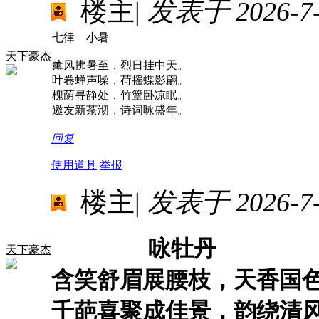
楼主
|
发表于 2026-7-8
七律 小暑
天下豪杰
薰风拂暑至，烈日挂中天。
叶卷蝉声噪，荷摇蝶影翩。
槐荫寻静处，竹簟卧凉眠。
邀友新茶沏，诗词咏盛年。
回复
使用道具
举报
楼主
|
发表于 2026-7-1
咏牡丹
天下豪杰
含笑舒眉展腰枝，天香国
千葩喜聚成佳景，韵绕清