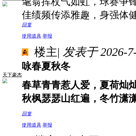
耄翁挥杖气如虹，球赛争
佳绩频传添雅趣，身强体
回复
使用道具
举报
楼主
|
发表于 2026-7-5
咏春夏秋冬
天下豪杰
春草青青惹人爱，夏荷灿
秋枫瑟瑟山红遍，冬竹潇
回复
使用道具
举报