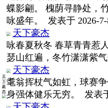
蝶影翩。 槐荫寻静处，
咏盛年。
发表于 2026-7-8
天下豪杰
咏春夏秋冬 春草青青惹
瑟山红遍，冬竹潇潇紫
天下豪杰
天
耄翁挥杖气如虹，球赛争
下
豪
身强体健乐无穷。
发表于 
杰
天下豪杰