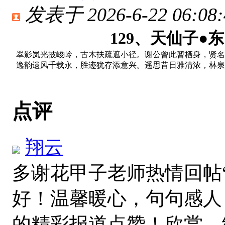
发表于 2026-6-22 06:08:
129、天仙子●
翠影岚光披峻岭，古木扶疏遮小径。谢公曾此暂
栖身，贤名
逸韵遗风千载永，胜迹犹存添意兴。遥思昔日雅清浓，林泉
点评
翔云
多谢花甲子老师热情回帖
好！温馨暖心，句句感人
的精彩报道点赞！欣赏