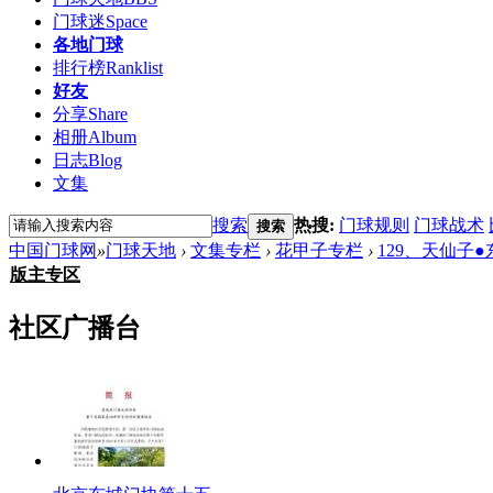
门球迷
Space
各地门球
排行榜
Ranklist
好友
分享
Share
相册
Album
日志
Blog
文集
搜索
热搜:
门球规则
门球战术
搜索
中国门球网
»
门球天地
›
文集专栏
›
花甲子专栏
›
129、天仙子●
版主专区
社区广播台