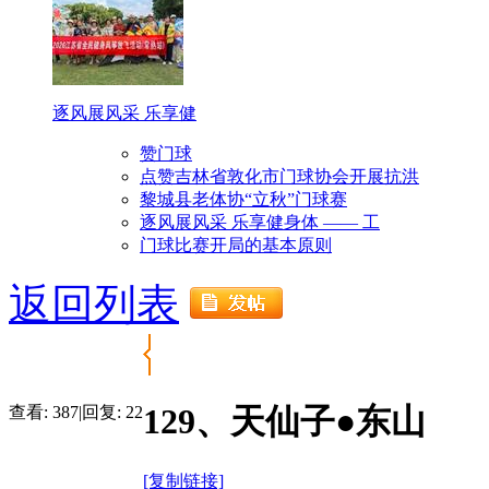
逐风展风采 乐享健
赞门球
点赞吉林省敦化市门球协会开展抗洪
黎城县老体协“立秋”门球赛
逐风展风采 乐享健身体 —— 工
门球比赛开局的基本原则
返回列表
129、天仙子●东山
查看:
387
|
回复:
22
[复制链接]