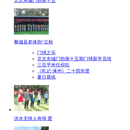
北京东城门协第十五
黎城县老体协“立秋
门球之乐
北京东城门协第十五期门球新学员培
三百平米任你狂
《札记·涿州》二十四先贤
夏日晨练
洪水无情人有情 爱