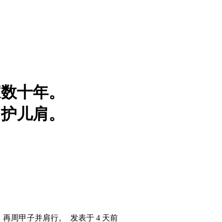
家数十年。
旧护儿肩。
，再周甲子并肩行。
发表于
4 天前