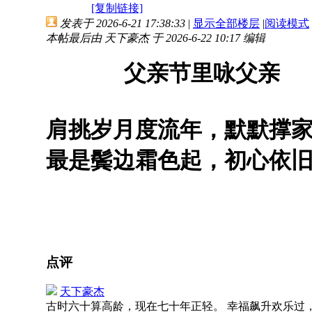
[复制链接]
发表于 2026-6-21 17:38:33
|
显示全部楼层
|
阅读模式
本帖最后由 天下豪杰 于 2026-6-22 10:17 编辑
父亲节里咏父亲
肩挑岁月度流年，默默撑
最是鬓边霜色起，初心依
点评
天下豪杰
古时六十算高龄，现在七十年正轻。 幸福飙升欢乐过