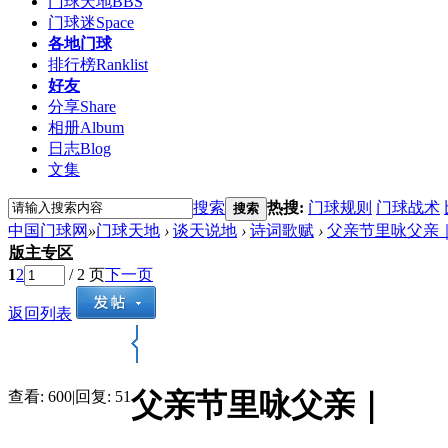
门球天地
BBS
门球迷
Space
各地门球
排行榜
Ranklist
好友
分享
Share
相册
Album
日志
Blog
文集
搜索
热搜:
门球规则
门球战术
搜索
中国门球网
»
门球天地
›
谈天说地
›
诗词歌赋
›
父亲节里咏父亲
版主专区
1
2
/ 2 页
下一页
返回列表
父亲节里咏父亲｜
查看:
600
|
回复:
51