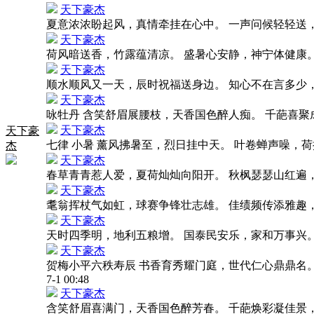
天下豪杰
夏意浓浓盼起风，真情牵挂在心中。 一声问候轻轻送
天下豪杰
荷风暗送香，竹露蕴清凉。 盛暑心安静，神宁体健康
天下豪杰
顺水顺风又一天，辰时祝福送身边。 知心不在言多少
天下豪杰
咏牡丹 含笑舒眉展腰枝，天香国色醉人痴。 千葩喜
天下豪杰
天下豪
七律 小暑 薰风拂暑至，烈日挂中天。 叶卷蝉声噪，
杰
天下豪杰
春草青青惹人爱，夏荷灿灿向阳开。 秋枫瑟瑟山红遍
天下豪杰
耄翁挥杖气如虹，球赛争锋壮志雄。 佳绩频传添雅趣
天下豪杰
天时四季明，地利五粮增。 国泰民安乐，家和万事兴
天下豪杰
贺梅小平六秩寿辰 书香育秀耀门庭，世代仁心鼎鼎名
7-1 00:48
天下豪杰
含笑舒眉喜满门，天香国色醉芳春。 千葩焕彩凝佳景