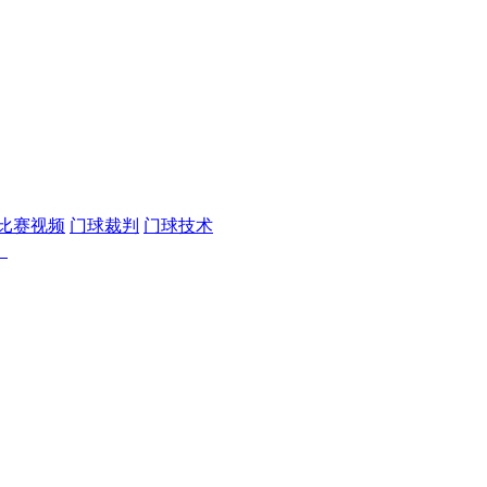
比赛视频
门球裁判
门球技术
｜