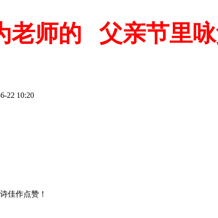
为老师的 父亲节里咏
-22 10:20
好诗佳作点赞！