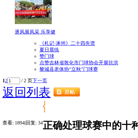
逐风展风采 乐享健
《札记·涿州》二十四先贤
夏日晨练
赞门球
点赞吉林省敦化市门球协会开展抗洪
黎城县老体协“立秋”门球赛
1
2
/ 2 页
下一页
返回列表
正确处理球赛中的十
查看:
1894
|
回复:
34