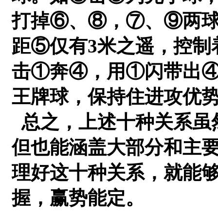
打掉⑥、⑧，⑦、⑨两
距⑤仅有3米之遥，控制
击①奔④，用①闪带出
王牌球，保持住进攻优
总之，上述十种关系虽
但也能涵盖大部分和主
理好这十种关系，就能
握，赢势能定。