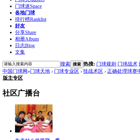
门球迷
Space
各地门球
排行榜
Ranklist
好友
分享
Share
相册
Album
日志
Blog
文集
搜索
热搜:
门球规则
门球战术
搜索
中国门球网
»
门球天地
›
门球专业区
›
技战术区
›
正确处理球赛
版主专区
社区广播台