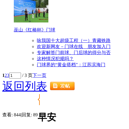
巫山《红椿杯》门球
咏我国十大超级工程（一）青藏铁路
欢迎新网友－门球在线 朋友加入门
专家解答门前球、门后球的得分与否
这种情况犯规吗？
门球界的“黄金搭档”：江苏滨海门
1
2
3
/ 3 页
下一页
返回列表
早安
查看:
844
|
回复:
89