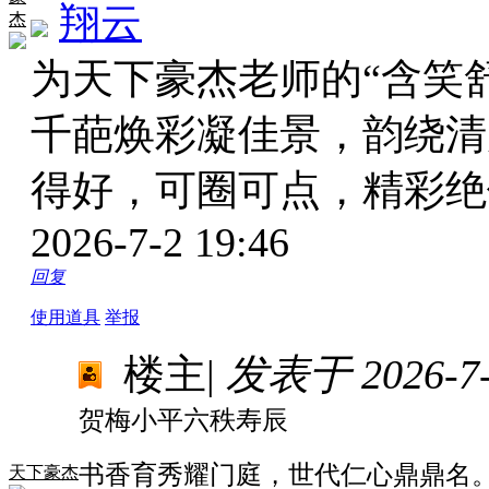
翔云
杰
为天下豪杰老师的“含笑
千葩焕彩凝佳景，韵绕清
得好，可圈可点，精彩
2026-7-2 19:46
回复
使用道具
举报
楼主
|
发表于 2026-7-1
贺梅小平六秩寿辰
书香育秀耀门庭，世代仁心鼎鼎名
天下豪杰