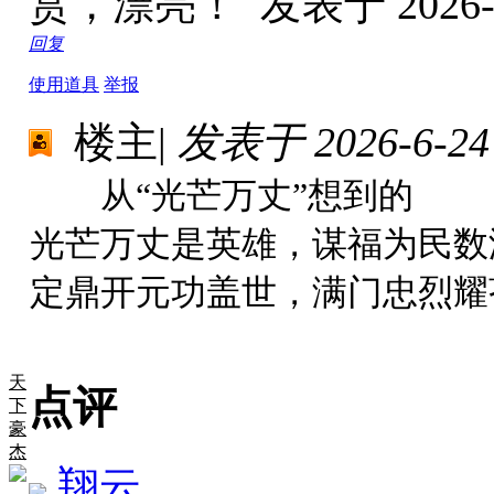
赏，漂亮！
发表于 2026-7
回复
使用道具
举报
楼主
|
发表于 2026-6-24 
从“光芒万丈”想到的
光芒万丈是英雄，谋福为民数
定鼎开元功盖世，满门忠烈耀
天
点评
下
豪
杰
翔云