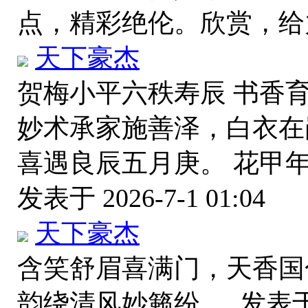
点，精彩绝伦。欣赏，
天下豪杰
贺梅小平六秩寿辰 书香
妙术承家施善泽，白衣在
喜遇良辰五月庚。 花甲
发表于 2026-7-1 01:04
天下豪杰
含笑舒眉喜满门，天香国
韵绕清风妙籁纷。
发表于 