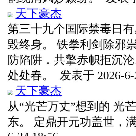
天下豪杰
第三十九个国际禁毒日有
毁终身。 铁拳利剑除邪
防陷阱，共擎赤帜拒沉沦
处处春。
发表于 2026-6-2
天下豪杰
从“光芒万丈”想到的 光
东。 定鼎开元功盖世，