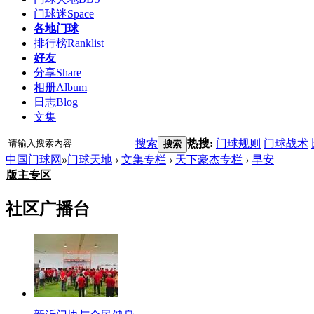
门球迷
Space
各地门球
排行榜
Ranklist
好友
分享
Share
相册
Album
日志
Blog
文集
搜索
热搜:
门球规则
门球战术
搜索
中国门球网
»
门球天地
›
文集专栏
›
天下豪杰专栏
›
早安
版主专区
社区广播台