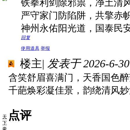
铁拳利剑除邪祟，净土清
严守家门防陷阱，共擎赤
神州永佑阳光道，国泰民
回复
使用道具
举报
楼主
|
发表于 2026-6-30 
含笑舒眉喜满门，天香国色醉
千葩焕彩凝佳景，韵绕清风妙
点评
天
下
豪