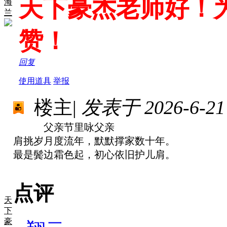
天下豪杰老师好！
海
兰
赞！
回复
使用道具
举报
楼主
|
发表于 2026-6-21 
父亲节里咏父亲
肩挑岁月度流年，默默撑家数十年。
最是鬓边霜色起，初心依旧护儿肩。
点评
天
下
豪