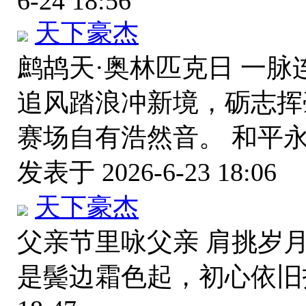
6-24 18:56
天下豪杰
鹧鸪天·奥林匹克日 一
追风踏浪冲新境，砺志挥
赛场自有浩然音。 和平
发表于 2026-6-23 18:06
天下豪杰
父亲节里咏父亲 肩挑岁
是鬓边霜色起，初心依