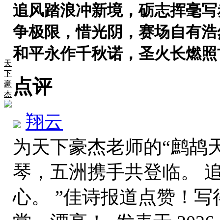
追风踏浪冲新境，砺志挥毫写
争极限，惜光阴，赛场自有浩
和平永作千秋诺，圣火长燃照
天
下
点评
豪
杰
翔云
为天下豪杰老师的“鹧鸪天
琴，五洲携手共登临。 
心。 ”佳诗报道点赞！