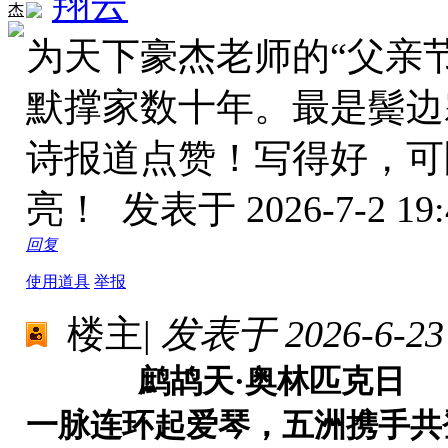
翔云
杰
为天下豪杰老师的“父亲
默撑家数十年。最是鬓边
诗报道点赞！写得好，可
亮！
发表于 2026-7-2 19:
回复
使用道具
举报
楼主
|
发表于 2026-6-23 
鹧鸪天·奥林匹克日
一脉连环起爱琴，五洲携手共