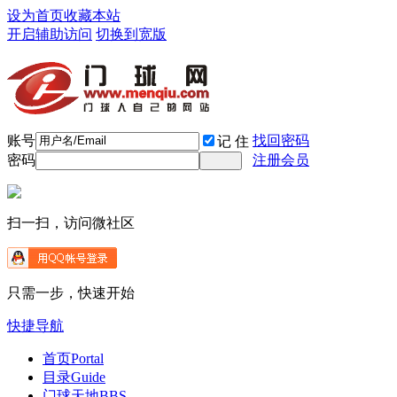
设为首页
收藏本站
开启辅助访问
切换到宽版
账号
找回密码
记 住
密码
注册会员
扫一扫，访问微社区
只需一步，快速开始
快捷导航
首页
Portal
目录
Guide
门球天地
BBS