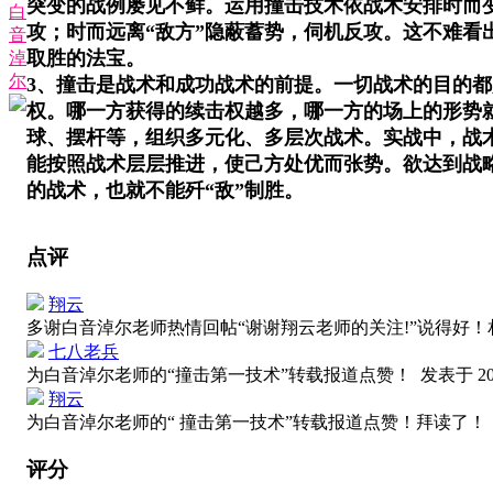
突变的战例屡见不鲜。运用撞击技术依战术安排时而
白
攻；时而远离“敌方”隐蔽蓄势，伺机反攻。这不难
音
取胜的法宝。
淖
尔
3、撞击是战术和成功战术的前提。一切战术的目的
权。哪一方获得的续击权越多，哪一方的场上的形势
球、摆杆等，组织多元化、多层次战术。实战中，战
能按照战术层层推进，使己方处优而张势。欲达到战
的战术，也就不能歼“敌”制胜。
点评
翔云
多谢白音淖尔老师热情回帖“谢谢翔云老师的关注!”说得好
七八老兵
为白音淖尔老师的“撞击第一技术”转载报道点赞！
发表于 202
翔云
为白音淖尔老师的“ 撞击第一技术”转载报道点赞！拜读了
评分