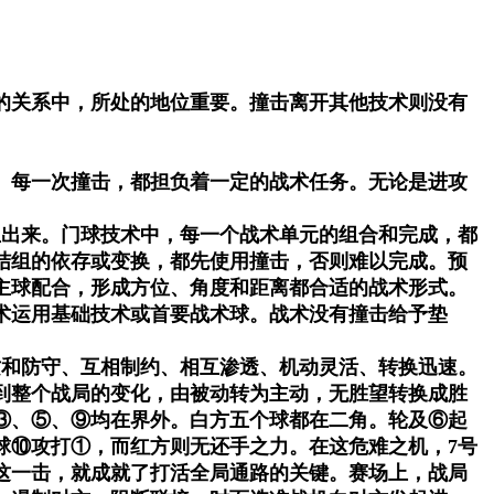
的关系中，所处的地位重要。撞击离开其他技术则没有
。每一次撞击，都担负着一定的战术任务。无论是进攻
生出来。门球技术中，每一个战术单元的组合和完成，都
结组的依存或变换，都先使用撞击，否则难以完成。预
主球配合，形成方位、角度和距离都合适的战术形式。
术运用基础技术或首要战术球。战术没有撞击给予垫
攻和防守、互相制约、相互渗透、机动灵活、转换迅速。
到整个战局的变化，由被动转为主动，无胜望转换成胜
③、⑤、⑨均在界外。白方五个球都在二角。轮及⑥起
球⑩攻打①，而红方则无还手之力。在这危难之机，7号
这一击，就成就了打活全局通路的关键。赛场上，战局