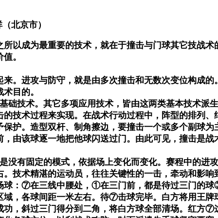
（北京市）
之所以成为最重要的技术，就在于撞击与门球其它技战术
价值。
起来。进攻与防守，就是由多次撞击和无数次变位构成的
战术目的。
基础技术。其它多项应用技术，皆由这两类基本技术派
击的技术过程来实现。在战术行动过程中，阵型的排列、
予保护。造型双杆、制角擦边，要撞击一个或多个副球为
前，由该球逐一地把他球闪送过门。由此可见，撞击是战
是没有固定的模式，依据场上变化而变化。赛程中的进
右。技术精湛的运动员，往往关键性的一击，牵动和影响
一场球：⑦在三线中腰处，①在三门前，都是待过三门的球
区域，各球间距一米左右。待⑦击球完毕。白方将用王牌
击成功，斜过三门得分到二角，将白方球全部清场。红方⑦