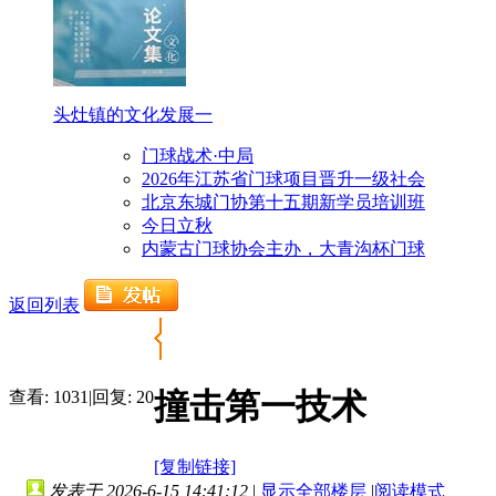
头灶镇的文化发展一
门球战术·中局
2026年江苏省门球项目晋升一级社会
北京东城门协第十五期新学员培训班
今日立秋
内蒙古门球协会主办，大青沟杯门球
返回列表
撞击第一技术
查看:
1031
|
回复:
20
[复制链接]
发表于 2026-6-15 14:41:12
|
显示全部楼层
|
阅读模式