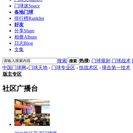
门球迷
Space
各地门球
排行榜
Ranklist
好友
分享
Share
相册
Album
日志
Blog
文集
搜索
热搜:
门球规则
门球战术
搜索
中国门球网
»
门球天地
›
门球专业区
›
技战术区
›
撞击第一技术
版主专区
社区广播台