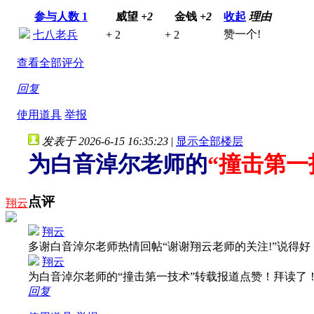
参与人数
1
威望
+2
金钱
+2
收起
理由
赞一个!
七八老兵
+ 2
+ 2
查看全部评分
回复
使用道具
举报
发表于 2026-6-15 16:35:23
|
显示全部楼层
为白音淖尔老师的
“撞击第一
点评
翔云
翔云
多谢白音淖尔老师热情回帖“谢谢翔云老师的关注!”说得
翔云
为白音淖尔老师的“撞击第一技术”转载报道点赞！拜读了
回复