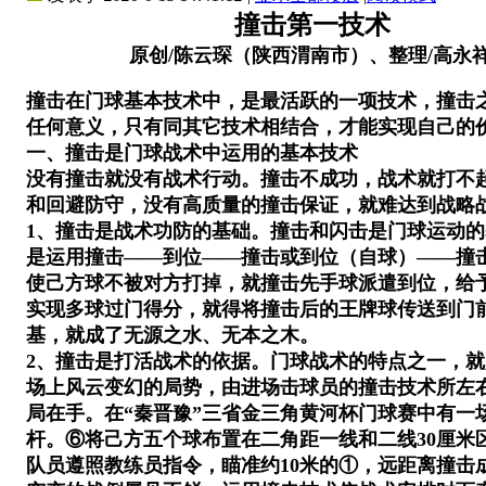
撞击第一技术
原创/陈云琛（陕西渭南市）、整理/高永祥
撞击在门球基本技术中，是最活跃的一项技术，撞击
任何意义，只有同其它技术相结合，才能实现自己的
一、撞击是门球战术中运用的基本技术
没有撞击就没有战术行动。撞击不成功，战术就打不
和回避防守，没有高质量的撞击保证，就难达到战略
1
、撞击是战术功防的基础。撞击和闪击是门球运动的
是运用撞击——到位——撞击或到位（自球）——撞
使己方球不被对方打掉，就撞击先手球派遣到位，给
实现多球过门得分，就得将撞击后的王牌球传送到门
基，就成了无源之水、无本之木。
2
、撞击是打活战术的依据。门球战术的特点之一，就
场上风云变幻的局势，由进场击球员的撞击技术所左
局在手。在“秦晋豫”三省金三角黄河杯门球赛中有
杆。⑥将己方五个球布置在二角距一线和二线30厘米
队员遵照教练员指令，瞄准约10米的①，远距离撞