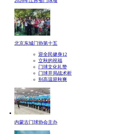
2026年江苏省门球项
北京东城门协第十五
迎全民健身12
立秋的祝福
门球文化礼赞
门球开局战术析
别高温迎秋爽
内蒙古门球协会主办