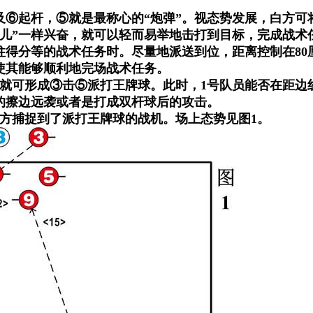
⑥起杆，⑤就是最称心的“炮弹”。视态势发展，白方可
“魂儿”一样兴奋，就可以轻而易举地击打到目标，完成战
柱得分等的战术任务时。尽量地派送到位，距离控制在80
使其能够顺利地完场战术任务。
就可形成③击⑤派打王牌球。此时，1号队员能否在距边
的擦边远袭或者是打成双杆球后的攻击。
方捕捉到了派打王牌球的战机。场上态势见图1。