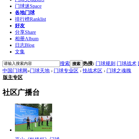
门球迷
Space
各地门球
排行榜
Ranklist
好友
分享
Share
相册
Album
日志
Blog
文集
搜索
热搜:
门球规则
门球战术
搜索
中国门球网
»
门球天地
›
门球专业区
›
技战术区
›
门球之魂魄
版主专区
社区广播台