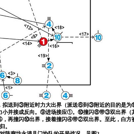
，拟送到③附近时力大出界（派送⑥到③附近的目的是为
力小并接成反向。⑨进场接应①。⑩撞闪⑧带③双出界（
⑤，再撞闪⑩出界，接着撞闪④带②双出界。至此，白方
归。
一队对阵廊坊永清县门协队的开局战况，见图2。