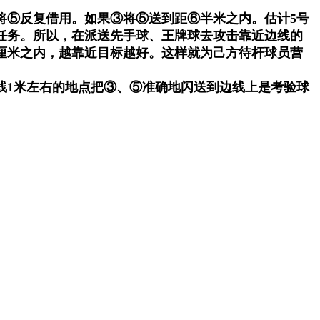
将⑤反复借用。如果③将⑤送到距⑥半米之内。估计5号
术任务。所以，在派送先手球、王牌球去攻击靠近边线的
厘米之内，越靠近目标越好。这样就为己方待杆球员营
线1米左右的地点把③、⑤准确地闪送到边线上是考验球