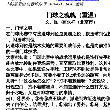
本帖最后由 白音淖尔 于 2026-6-15 14:45 编辑
门球之魂魄（重温）
文、图 /高永祥（北京市）
一、门球之魂
在门球比赛中有接送球到位是灵魂之说，接送球到位
1、闪送球到位
闪送球到位是战术实施的重要组成部分，也是向前沿阵
的一项门球技术。
大家都知道：门球比赛中的战术运用核心是造打先手
能有效地控制住赛场局势，直至获取比赛胜利。这其
在比赛中，如果派送先手球、王牌球不到位是件非常
距离目标2米多远。莫要小看了这2米多远的距离，向
儿呀”！“这么远怎么打”？“打不着赖谁呀”？您说
出现空白，找不着瞄准点，不知道选择什么击打方法
归于尽吧，又是件非常吃亏的事情。
例1、④界外，③击⑤成王牌球，派送到靠近边线的⑥
去了自信心，结果没打上，⑤溜出了界外。⑥马上起