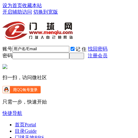
设为首页
收藏本站
开启辅助访问
切换到宽版
账号
找回密码
记 住
密码
注册会员
扫一扫，访问微社区
只需一步，快速开始
快捷导航
首页
Portal
目录
Guide
门球天地
BBS