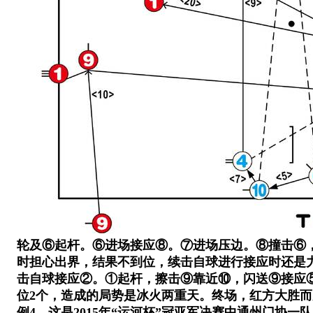
轮及⑥起杆。⑥进场接应⑧。⑦进场压边。⑧撞击⑥
时担心出界，结果不到位，续击自球进行接应时还是
击自球接应②。①起杆，擦击⑨靠近⑩，闪送⑨接应
位2个，造成的局势是冰火两重天。终场，红方大胜而
例4、这是2015年“运河杯”冠亚军决赛中通州门协