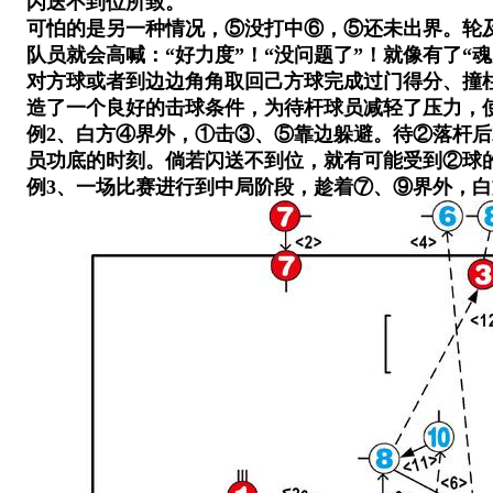
闪送不到位所致。
可怕的是另一种情况，⑤没打中⑥，⑤还未出界。轮及
队员就会高喊：“好力度”！“没问题了”！就像有了
对方球或者到边边角角取回己方球完成过门得分、撞
造了一个良好的击球条件，为待杆球员减轻了压力，
例2、白方④界外，①击③、⑤靠边躲避。待②落杆后
员功底的时刻。倘若闪送不到位，就有可能受到②球
例3、一场比赛进行到中局阶段，趁着⑦、⑨界外，白