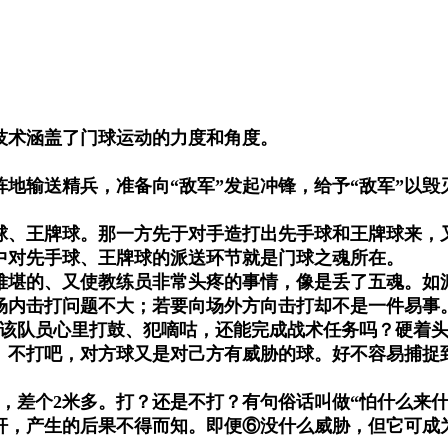
技术涵盖了门球运动的力度和角度。
地输送精兵，准备向“敌军”发起冲锋，给予“敌军”以
球、王牌球。那一方先于对手造打出先手球和王牌球来，
中对先手球、王牌球的派送环节就是门球之魂所在。
难堪的、又使教练员非常头疼的事情，像是丢了五魂。如
场内击打问题不大；若要向场外方向击打却不是一件易事
说，该队员心里打鼓、犯嘀咕，还能完成战术任务吗？硬着
。不打吧，对方球又是对己方有威胁的球。好不容易捕捉
，差个2米多。打？还是不打？有句俗话叫做“怕什么来什
杆，产生的后果不得而知。即便⑥没什么威胁，但它可成为