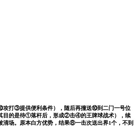
⑩攻打③提供便利条件），随后再撞送⑩到二门一号位
其目的是待①落杆后，形成②击④的王牌球战术），续
被清场。原本白方优势，结果⑧一击次送出界1个，不到