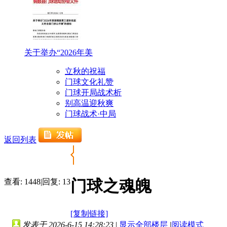
关于举办“2026年美
立秋的祝福
门球文化礼赞
门球开局战术析
别高温迎秋爽
门球战术·中局
返回列表
门球之魂魄
查看:
1448
|
回复:
13
[复制链接]
发表于 2026-6-15 14:28:23
|
显示全部楼层
|
阅读模式