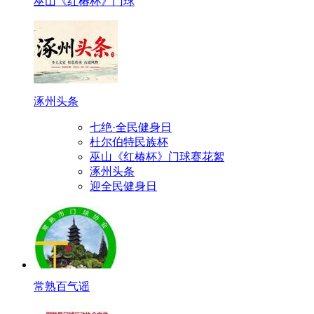
巫山《红椿杯》门球
涿州头条
七绝·全民健身日
杜尔伯特民族杯
巫山《红椿杯》门球赛花絮
涿州头条
迎全民健身日
常熟百气谣