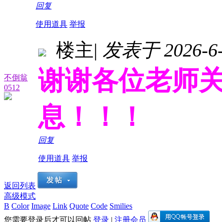
回复
使用道具
举报
楼主
|
发表于 2026-6-1
谢谢各位老师
不倒翁
0512
息！！！
回复
使用道具
举报
返回列表
高级模式
B
Color
Image
Link
Quote
Code
Smilies
您需要登录后才可以回帖
登录
|
注册会员