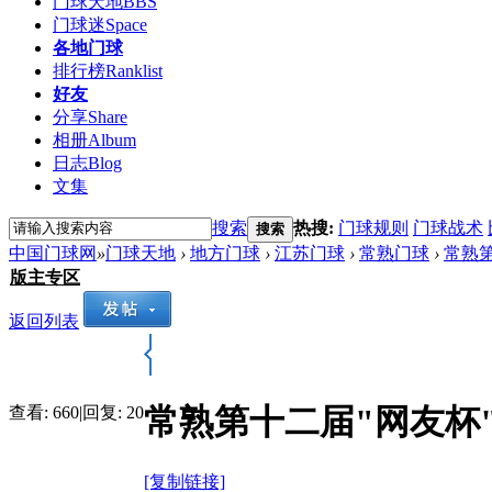
门球天地
BBS
门球迷
Space
各地门球
排行榜
Ranklist
好友
分享
Share
相册
Album
日志
Blog
文集
搜索
热搜:
门球规则
门球战术
搜索
中国门球网
»
门球天地
›
地方门球
›
江苏门球
›
常熟门球
›
常熟
版主专区
返回列表
常熟第十二届"网友杯
查看:
660
|
回复:
20
[复制链接]