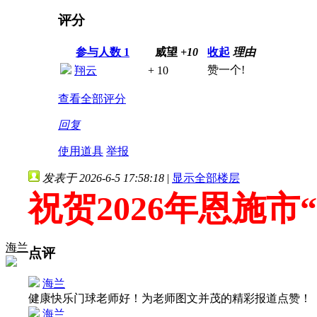
评分
参与人数
1
威望
+10
收起
理由
赞一个!
翔云
+ 10
查看全部评分
回复
使用道具
举报
发表于 2026-6-5 17:58:18
|
显示全部楼层
祝贺2026年恩施
海兰
点评
海兰
健康快乐门球老师好！为老师图文并茂的精彩报道点赞！
海兰