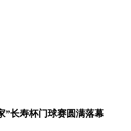
益家”长寿杯门球赛圆满落幕