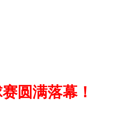
球赛圆满落幕！