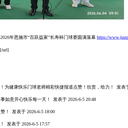
—2026年恩施市“百跃益家”长寿杯门球赛圆满落幕
https://www.jianp
[/url]
落幕！为健康快乐门球老师精彩快捷报道点赞！欣赏，给力！
发表于 
事事如意开心快乐每一天！
发表于 2026-6-5 20:48
点赞！
发表于 2026-6-5 18:00
幕！
发表于 2026-6-5 17:57