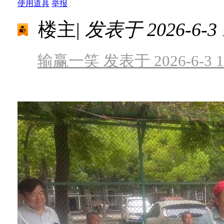
使用道具
举报
楼主
|
发表于 2026-6-3 1
输赢一笑 发表于 2026-6-3 1