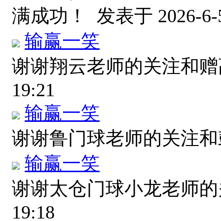
满成功！
发表于 2026-6-5
输赢一笑
谢谢翔云老师的关注和
19:21
输赢一笑
谢谢鲁门球老师的关注
输赢一笑
谢谢太仓门球小龙老师
19:18