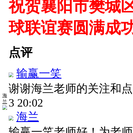
祝贺襄阳市樊城
球联谊赛圆满成
点评
输赢一笑
谢谢海兰老师的关注和
海
3 20:02
兰
海兰
输赢一笑老师好！为老