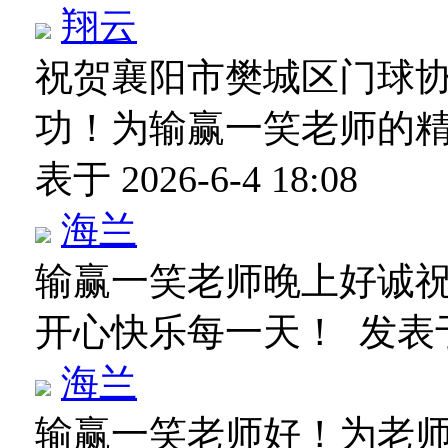
翔云
祝贺襄阳市樊城区门球
功！为输赢一笑老师的
表于 2026-6-4 18:08
海兰
输赢一笑老师晚上好诚
开心快乐每一天！
发表于 
海兰
输赢一笑老师好！为老