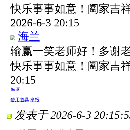
快乐事事如意！阖家吉
2026-6-3 20:15
海兰
输赢一笑老师好！多谢
快乐事事如意！阖家吉
20:15
回复
使用道具
举报
发表于 2026-6-3 20:15:5