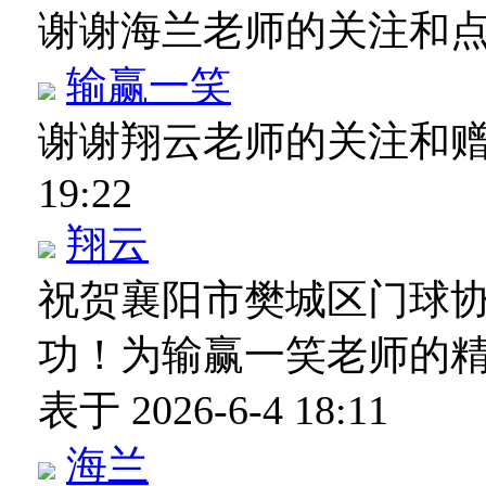
谢谢海兰老师的关注和
输赢一笑
谢谢翔云老师的关注和
19:22
翔云
祝贺襄阳市樊城区门球
功！为输赢一笑老师的
表于 2026-6-4 18:11
海兰