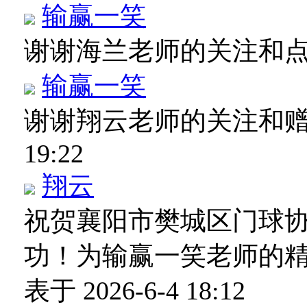
输赢一笑
谢谢海兰老师的关注和
输赢一笑
谢谢翔云老师的关注和
19:22
翔云
祝贺襄阳市樊城区门球
功！为输赢一笑老师的
表于 2026-6-4 18:12