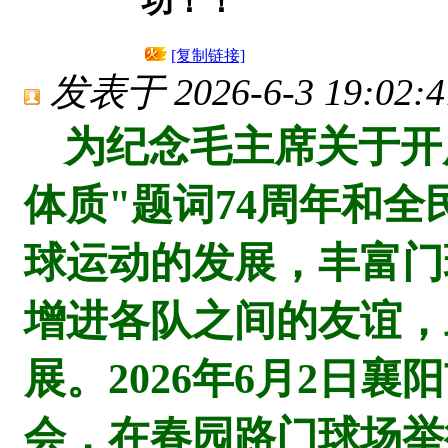
功！！
[复制链接]
发表于 2026-6-3 19:02:4
为纪念毛主席关于开
体质"题词74周年和
球运动的发展，丰富门
增进各队之间的友谊，
展。2026年6月2日
会，在春园路门球场举