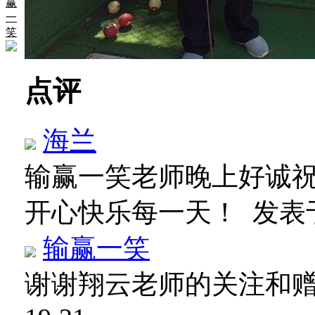
赢
一
笑
点评
海兰
输赢一笑老师晚上好诚
开心快乐每一天！
发表于 
输赢一笑
谢谢翔云老师的关注和