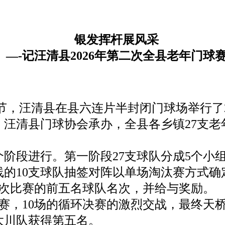
银发挥杆展风采
—-记汪清县2026年第二次全县老年门球
节，汪清县在县六连片半封闭门球场举行了2
汪清县门球协会承办，全县各乡镇27支老年
三个阶段进行。第一阶段27支球队分成5个
的10支球队抽签对阵以单场淘汰赛方式确
本次比赛的前五名球队名次，并给与奖励。
汰赛，10场的循环决赛的激烈交战，最终天
大川队获得第五名。