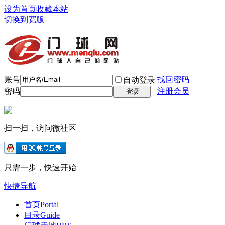
设为首页
收藏本站
切换到宽版
账号
找回密码
自动登录
密码
注册会员
登录
扫一扫，访问微社区
只需一步，快速开始
快捷导航
首页
Portal
目录
Guide