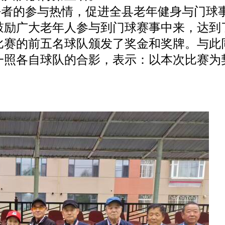
者的参与热情，促进全县老年健身与门球
鼓励广大老年人参与到门球赛事中来，达到
比赛的前五名球队颁发了奖金和奖牌。与此
一照各自球队的合影，表示：以本次比赛为