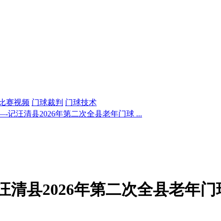
比赛视频
门球裁判
门球技术
-记汪清县2026年第二次全县老年门球 ...
汪清县2026年第二次全县老年门