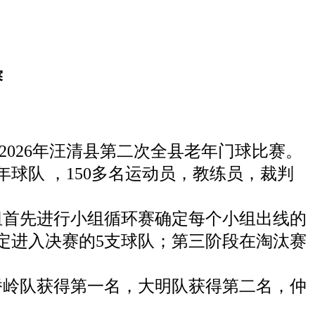
赛
026年汪清县第二次全县老年门球比赛。
球队 ，150多名运动员，教练员，裁判
小组首先进行小组循环赛确定每个小组出线的
定进入决赛的5支球队；第三阶段在淘汰赛
桥岭队获得第一名，大明队获得第二名，仲