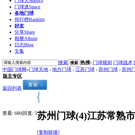
门球天地
BBS
门球迷
Space
各地门球
排行榜
Ranklist
好友
分享
Share
相册
Album
日志
Blog
文集
搜索
热搜:
门球规则
门球战术
搜索
中国门球网
»
门球天地
›
地方门球
›
江苏门球
›
苏州门球
›
苏州门
版主专区
返回列表
苏州门球(4)江苏常熟
查看:
680
|
回复:
5
[复制链接]