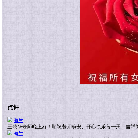
点评
海兰
王歌＠老师晚上好！顺祝老师晚安、开心快乐每一天、吉祥
海兰