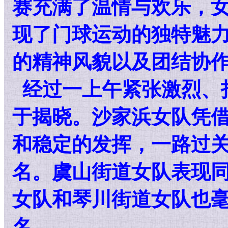
赛充满了温情与欢乐，
现了门球运动的独特魅
的精神风貌以及团结协
经过一上午紧张激烈、
于揭晓。沙家浜女队凭
和稳定的发挥，一路过
名。虞山街道女队表现
女队和琴川街道女队也
名。