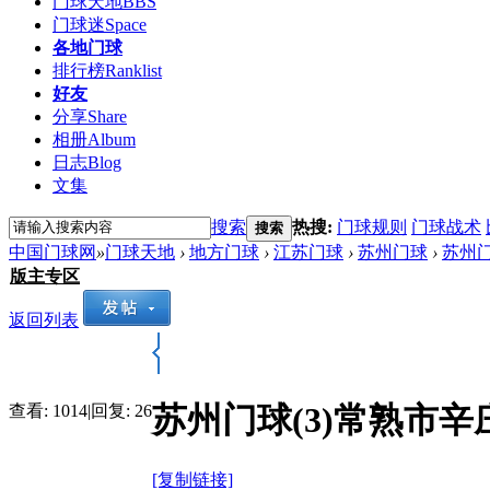
门球天地
BBS
门球迷
Space
各地门球
排行榜
Ranklist
好友
分享
Share
相册
Album
日志
Blog
文集
搜索
热搜:
门球规则
门球战术
搜索
中国门球网
»
门球天地
›
地方门球
›
江苏门球
›
苏州门球
›
苏州门
版主专区
返回列表
苏州门球(3)常熟市
查看:
1014
|
回复:
26
[复制链接]