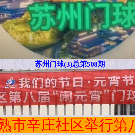
苏州门球(3)总第508期
熟市辛庄社区举行第