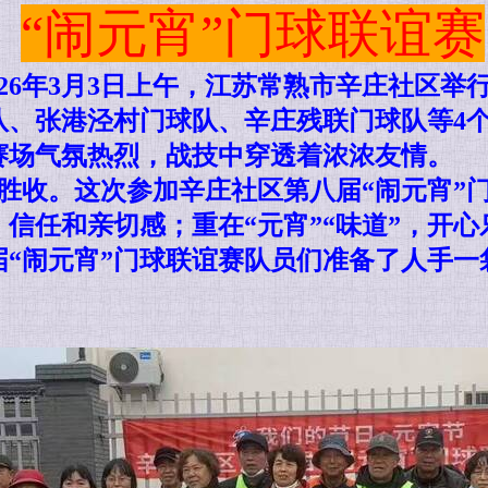
“闹元宵”门球联谊赛
26年3月3日上午，江苏常熟市辛庄社区举
、张港泾村门球队、辛庄残联门球队等4个
赛场气氛热烈，战技中穿透着浓浓友情。
胜收。
这次参加辛庄社区第八届“闹元宵”
信任和亲切感；重在“元宵”“味道”，开
届“闹元宵”门球联谊赛队员们准备了人手一