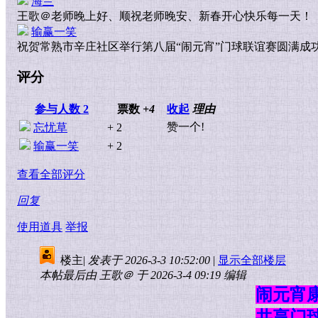
海兰
王歌＠老师晚上好、顺祝老师晚安、新春开心快乐每一天！
输赢一笑
祝贺常熟市辛庄社区举行第八届“闹元宵”门球联谊赛圆满成
评分
参与人数
2
票数
+4
收起
理由
赞一个!
忘忧草
+ 2
输赢一笑
+ 2
查看全部评分
回复
使用道具
举报
楼主
|
发表于 2026-3-3 10:52:00
|
显示全部楼层
本帖最后由 王歌＠ 于 2026-3-4 09:19 编辑
闹元宵
共享门