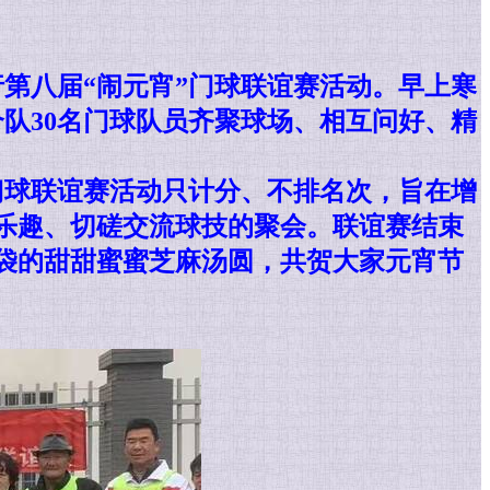
行第八届“闹元宵”门球联谊赛活动。早上寒
队30名门球队员齐聚球场、相互问好、精
门球联谊赛活动只计分、不排名次，旨在增
心乐趣、切磋交流球技的聚会。
联谊赛结束
袋的甜甜蜜蜜芝麻汤圆，共贺大家元宵节