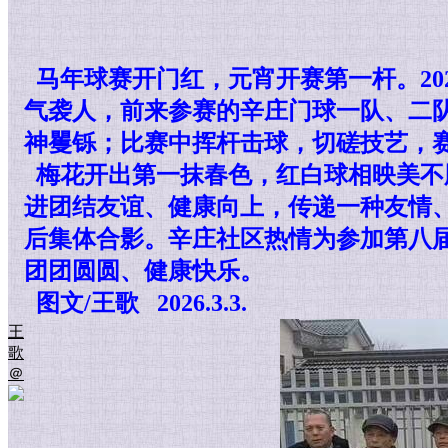
马年球赛开门红，元宵开赛第一杆。20
气袭人，前来参赛的辛庄门球一队、二队
神矍铄；比赛中挥杆击球，切磋技艺，
梅花开出第一抹春色，红白球
相映美不
进团结友谊、健康向上，传递一种友情、
后集体合影。辛庄社区热情为参加第八
团团圆圆、健康快乐。
图文/王歌 2026.3.3.
王
歌
＠