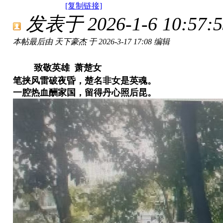
[复制链接]
发表于 2026-1-6 10:57:5
本帖最后由 天下豪杰 于 2026-3-17 17:08 编辑
致敬英雄 萧楚女
笔挟风雷破夜昏，楚名非女是英魂。
一腔热血酬家国，留得丹心照后昆。