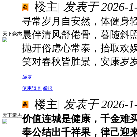
楼主
|
发表于 2026-1-1
寻常岁月自安然，体健身
晨伴清风舒倦骨，暮随斜
天下豪杰
抛开俗虑心常泰，拾取欢
笑对春秋皆胜景，安康岁
回复
使用道具
举报
楼主
|
发表于 2026-1-1
天下豪杰
价值连城是健康，千金难
奉公结出千祥果，律己迎