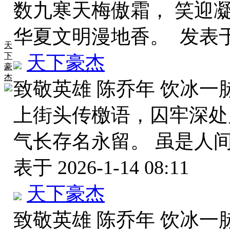
数九寒天梅傲霜， 笑迎
华夏文明漫地香。
发表于 
天
下
天下豪杰
豪
杰
致敬英雄 陈乔年 饮冰一
上街头传檄语，囚牢深处
气长存名永留。 虽是人
表于 2026-1-14 08:11
天下豪杰
致敬英雄 陈乔年 饮冰一