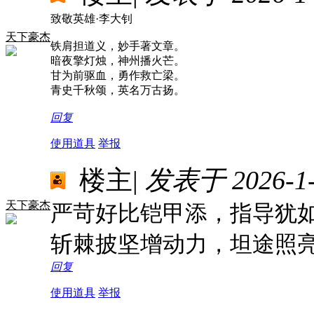
致敬英雄·李大钊
天下豪杰
铁肩担道义，妙手著文章。
暗夜擎灯烛，神州播火芒。
甘为前驱血，勇作救亡梁。
青史千秋颂，英名万古扬。
回复
使用道具
举报
楼主
|
发表于 2026-1-1
天下豪杰
严苛好比铠甲添，指导犹
斩棘披坚增动力，坦途照
回复
使用道具
举报