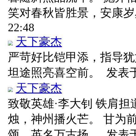
笑对春秋皆胜景，安康
22:48
天下豪杰
严苛好比铠甲添，指导犹
坦途照亮喜空前。
发表于 
天下豪杰
致敬英雄·李大钊 铁肩担
烛，神州播火芒。 甘为
颂，英名万古扬。
发表于 