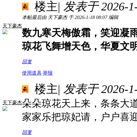
楼主
|
发表于 2026-1-1
本帖最后由 天下豪杰 于 2026-1-18 08:07 编辑
天下豪杰
数九寒天梅傲霜，笑迎凝
琼花飞舞增天色，华夏文
回复
使用道具
举报
楼主
|
发表于 2026-1-2
朵朵琼花天上来，条条大
天下豪杰
家家乐把琼妃请，户户喜
回复