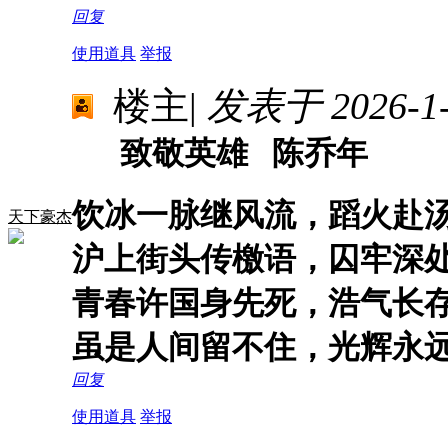
回复
使用道具
举报
楼主
|
发表于 2026-1-1
致敬英雄 陈乔年
饮冰一脉继风流，蹈火赴
天下豪杰
沪上街头传檄语，囚牢深
青春许国身先死，浩气长
虽是人间留不住，光辉永
回复
使用道具
举报