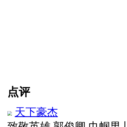
点评
天下豪杰
致敬英雄 郭俊卿 巾帼男