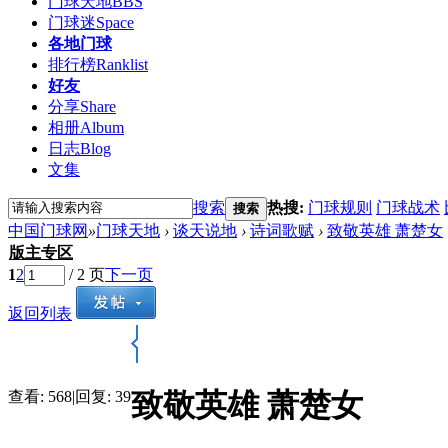
门球天地
BBS
门球迷
Space
各地门球
排行榜
Ranklist
好友
分享
Share
相册
Album
日志
Blog
文集
搜索
热搜:
门球规则
门球战术
搜索
中国门球网
»
门球天地
›
谈天说地
›
诗词歌赋
›
致敬英雄 萧楚女
版主专区
1
2
/ 2 页
下一页
返回列表
致敬英雄 萧楚女
查看:
568
|
回复:
39