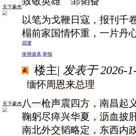
致敬英雄 邹韬奋
天下豪杰
以笔为戈鞭日寇，报刊千
榻前家国情怀重，一片丹
回复
使用道具
举报
楼主
|
发表于 2026-1-7
缅怀
周恩来总理
八一枪声震四方，南昌起
天下豪杰
鞠躬尽瘁兴华夏，沥血披
南北外交韬略定，东西内