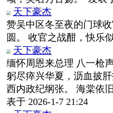
天下豪杰
赞吴中区冬至夜的门球收
圆。 收官之战酣，快乐
天下豪杰
缅怀周恩来总理 八一枪
躬尽瘁兴华夏，沥血披肝
西内政纪纲张。 海棠依
表于 2026-1-7 21:24