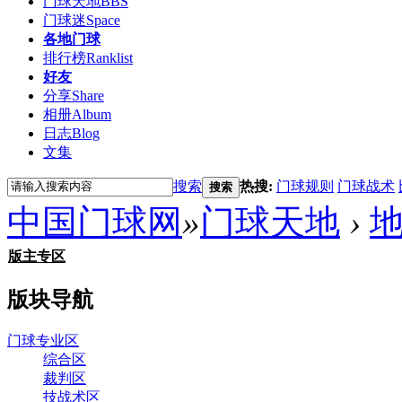
门球天地
BBS
门球迷
Space
各地门球
排行榜
Ranklist
好友
分享
Share
相册
Album
日志
Blog
文集
搜索
热搜:
门球规则
门球战术
搜索
中国门球网
»
门球天地
›
版主专区
版块导航
门球专业区
综合区
裁判区
技战术区