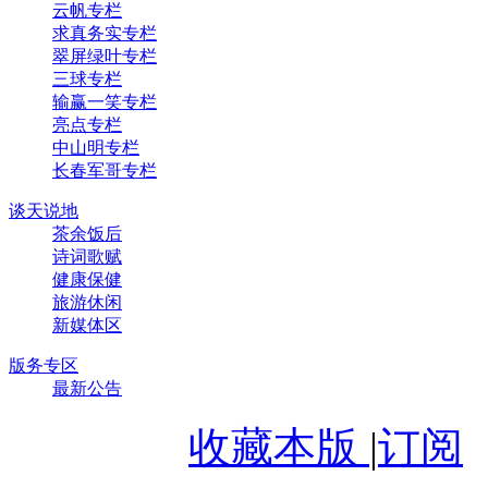
云帆专栏
求真务实专栏
翠屏绿叶专栏
三球专栏
输赢一笑专栏
亮点专栏
中山明专栏
长春军哥专栏
谈天说地
茶余饭后
诗词歌赋
健康保健
旅游休闲
新媒体区
版务专区
最新公告
收藏本版
|
订阅