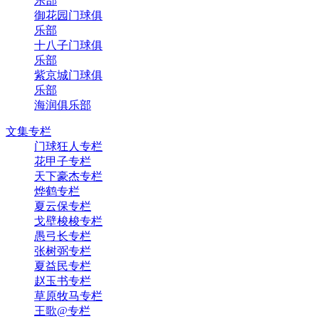
乐部
御花园门球俱
乐部
十八子门球俱
乐部
紫京城门球俱
乐部
海润俱乐部
文集专栏
门球狂人专栏
花甲子专栏
天下豪杰专栏
烨鹤专栏
夏云保专栏
戈壁梭梭专栏
愚弓长专栏
张树弼专栏
夏益民专栏
赵玉书专栏
草原牧马专栏
王歌@专栏