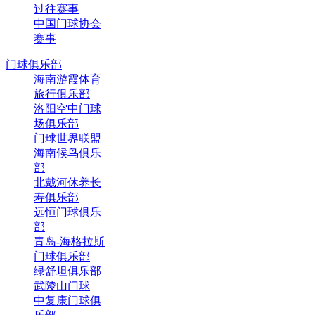
过往赛事
中国门球协会
赛事
门球俱乐部
海南游霞体育
旅行俱乐部
洛阳空中门球
场俱乐部
门球世界联盟
海南候鸟俱乐
部
北戴河休养长
寿俱乐部
远恒门球俱乐
部
青岛-海格拉斯
门球俱乐部
绿舒坦俱乐部
武陵山门球
中复康门球俱