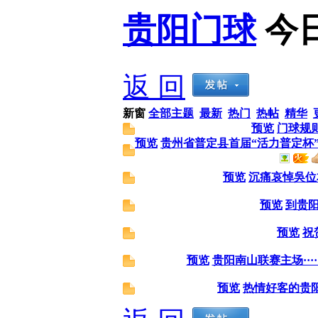
贵阳门球
今
返 回
新窗
全部主题
最新
热门
热帖
精华
预览
门球规
预览
贵州省普定县首届“活力普定杯
预览
沉痛哀悼吳位
预览
到贵
预览
祝
预览
贵阳南山联赛主场··········
预览
热情好客的贵