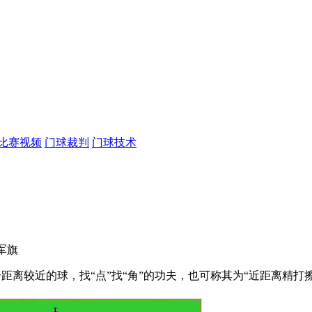
比赛视频
门球裁判
门球技术
 军旗
撞击距离较近的球，找“点”找“角”的功夫，也可称其为“近距离精