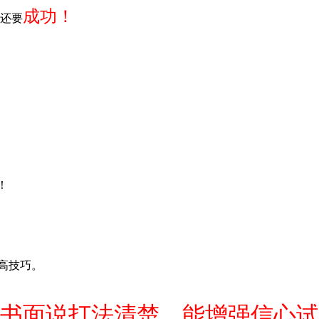
成功！
还要
！
提高技巧。
书面说打法清楚。能增强信心试