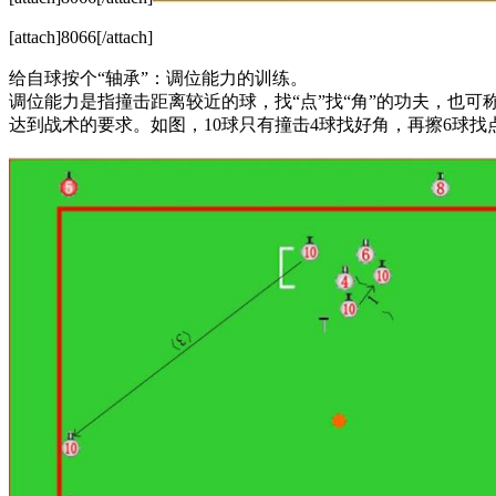
[attach]8066[/attach]
给自球按个“轴承”：调位能力的训练。
调位能力是指撞击距离较近的球，找“点”找“角”的功夫，也
达到战术的要求。如图，10球只有撞击4球找好角，再擦6球