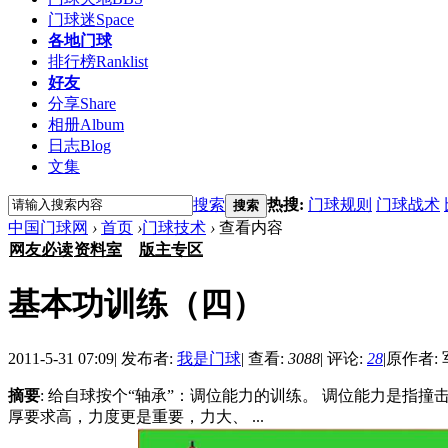
门球迷
Space
各地门球
排行榜
Ranklist
好友
分享
Share
相册
Album
日志
Blog
文集
搜索
热搜:
门球规则
门球战术
搜索
中国门球网
›
首页
›
门球技术
›
查看内容
网友必读
资料室
版主专区
基本功训练（四）
2011-5-31 07:09
|
发布者:
我是门球
|
查看:
3088
|
评论:
28
|
原作者:
摘要
: 给自球按个“轴承”：调位能力的训练。 调位能力是指
厚要求高，力度更是重要，力大、 ...