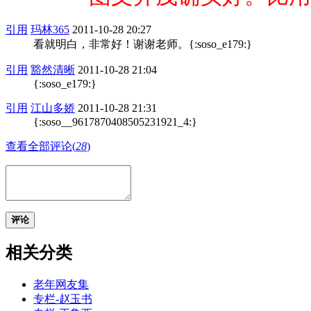
引用
玛林365
2011-10-28 20:27
看就明白，非常好！谢谢老师。{:soso_e179:}
引用
豁然清晰
2011-10-28 21:04
{:soso_e179:}
引用
江山多娇
2011-10-28 21:31
{:soso__9617870408505231921_4:}
查看全部评论(
28
)
评论
相关分类
老年网友集
专栏-赵玉书