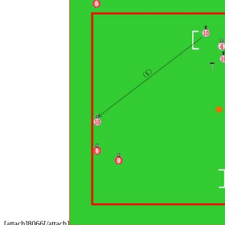
[attach]8066[/attach]