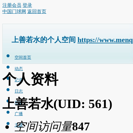
注册会员
登录
中国门球网
返回首页
上善若水的个人空间
https://www.menq
空间首页
动态
个人资料
记录
日志
上善若水
(UID: 561)
相册
广播
空间访问量
847
主题