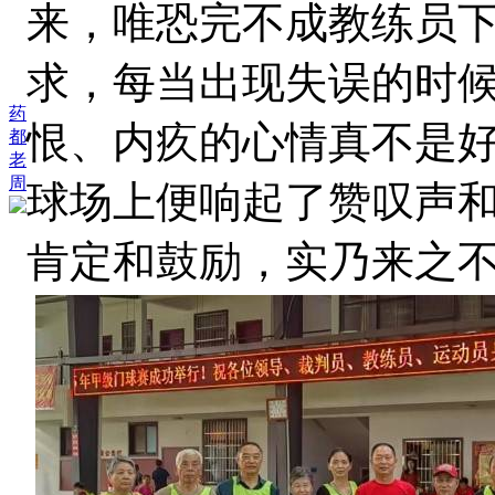
来，唯恐完不成教练员
求，每当出现失误的时
药
恨、内疚的心情真不是
都
老
周
球场上便响起了赞叹声
肯定和鼓励，实乃来之