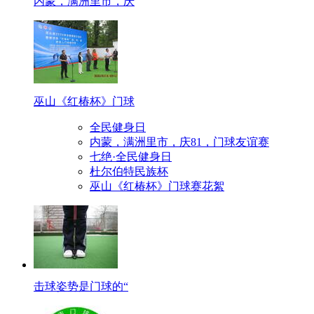
内蒙，满洲里市，庆
巫山《红椿杯》门球
全民健身日
内蒙，满洲里市，庆81，门球友谊赛
七绝·全民健身日
杜尔伯特民族杯
巫山《红椿杯》门球赛花絮
击球姿势是门球的“