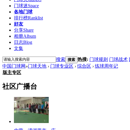
门球迷
Space
各地门球
排行榜
Ranklist
好友
分享
Share
相册
Album
日志
Blog
文集
搜索
热搜:
门球规则
门球战术
搜索
中国门球网
»
门球天地
›
门球专业区
›
综合区
›
练球周年记
版主专区
社区广播台