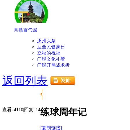
常熟百气谣
涿州头条
迎全民健身日
立秋的祝福
门球文化礼赞
门球开局战术析
返回列表
练球周年记
查看:
4110
|
回复:
14
[复制链接]