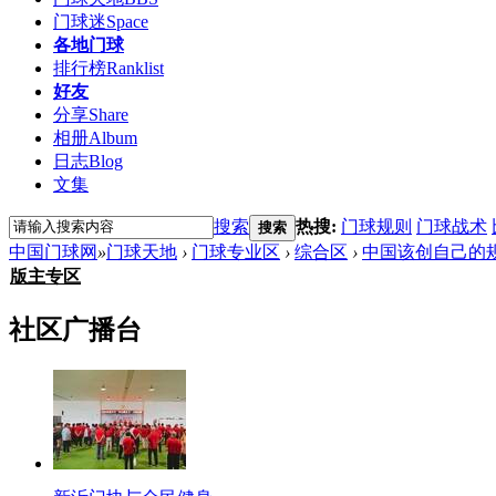
门球迷
Space
各地门球
排行榜
Ranklist
好友
分享
Share
相册
Album
日志
Blog
文集
搜索
热搜:
门球规则
门球战术
搜索
中国门球网
»
门球天地
›
门球专业区
›
综合区
›
中国该创自己的
版主专区
社区广播台