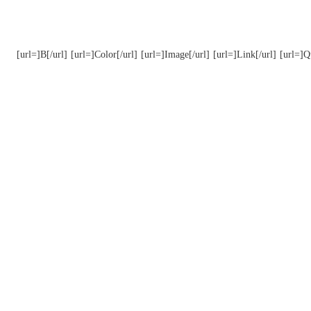
[url=]B[/url]
[url=]Color[/url]
[url=]Image[/url]
[url=]Link[/url]
[url=]Q