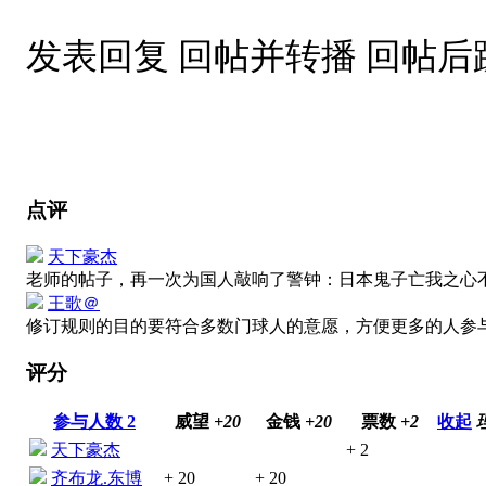
发表回复 回帖并转播 回帖
点评
天下豪杰
老师的帖子，再一次为国人敲响了警钟：日本鬼子亡我之心
王歌＠
修订规则的目的要符合多数门球人的意愿，方便更多的人参
评分
参与人数
2
威望
+20
金钱
+20
票数
+2
收起
天下豪杰
+ 2
齐布龙.东博
+ 20
+ 20