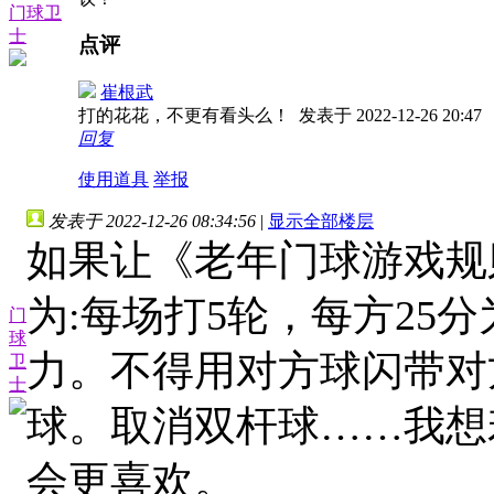
门球卫
士
点评
崔根武
打的花花，不更有看头么！
发表于 2022-12-26 20:47
回复
使用道具
举报
发表于 2022-12-26 08:34:56
|
显示全部楼层
如果让《老年门球游戏规
为:每场打5轮，每方25
门
球
力。不得用对方球闪带对
卫
士
球。取消双杆球……我想
会更喜欢。