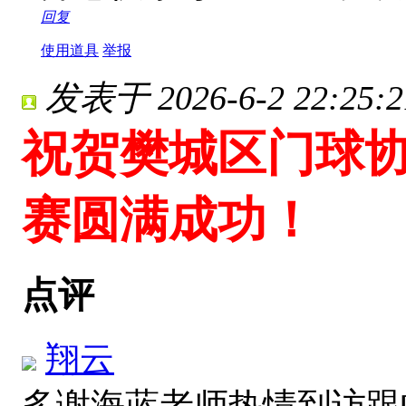
回复
使用道具
举报
发表于 2026-6-2 22:25:2
祝贺樊城区门球
赛圆满成功！
点评
翔云
多谢海蓝老师热情到访跟