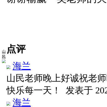
点评
山
民
海兰
山民老师晚上好诚祝老师
快乐每一天！
发表于 2026
海兰