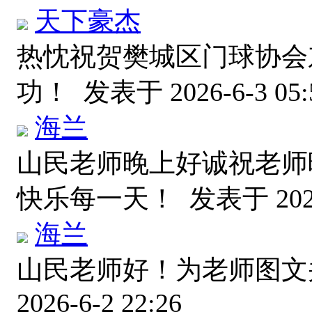
天下豪杰
热忱祝贺樊城区门球协会
功！
发表于 2026-6-3 05:
海兰
山民老师晚上好诚祝老师
快乐每一天！
发表于 2026
海兰
山民老师好！为老师图
2026-6-2 22:26