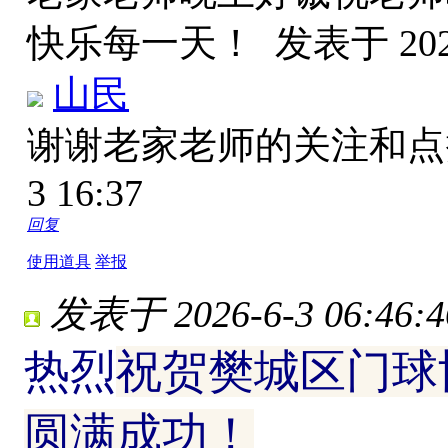
快乐每一天！
发表于 2026
山民
谢谢老家老师的关注和
3 16:37
回复
使用道具
举报
发表于 2026-6-3 06:46:4
热烈
祝贺樊城区门球
圆满成功！