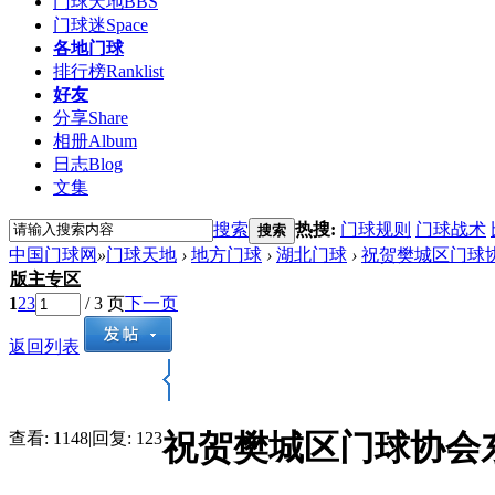
门球天地
BBS
门球迷
Space
各地门球
排行榜
Ranklist
好友
分享
Share
相册
Album
日志
Blog
文集
搜索
热搜:
门球规则
门球战术
搜索
中国门球网
»
门球天地
›
地方门球
›
湖北门球
›
祝贺樊城区门球
版主专区
1
2
3
/ 3 页
下一页
返回列表
祝贺樊城区门球协会
查看:
1148
|
回复:
123