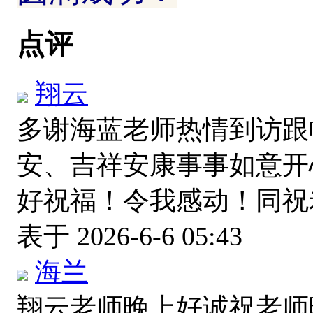
点评
翔云
多谢海蓝老师热情到访跟
安、吉祥安康事事如意开
好祝福！令我感动！同
表于 2026-6-6 05:43
海兰
翔云老师晚上好诚祝老师