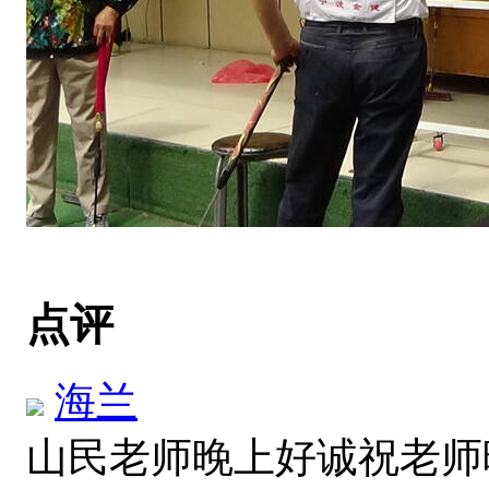
点评
海兰
山民老师晚上好诚祝老师