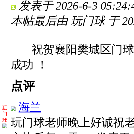
发表于 2026-6-3 05:24:
本帖最后由 玩门球 于 2026-
祝贺襄阳樊城区门球协
成功 ！
点评
海兰
玩
门
玩门球老师晚上好诚祝
球