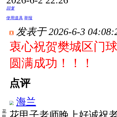
2026-6-2 22:26
回复
使用道具
举报
发表于 2026-6-3 04:08:
衷心祝贺樊城区门
圆满成功！！！
点评
海兰
花
花甲子老师晚上好诚祝
甲