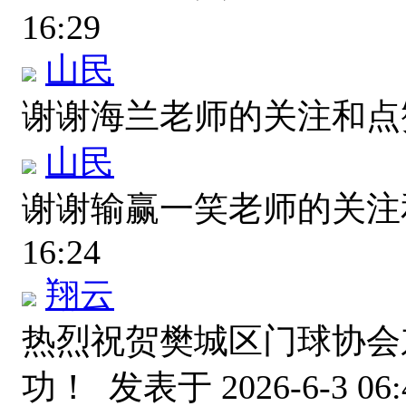
16:29
山民
谢谢海兰老师的关注和
山民
谢谢输赢一笑老师的关
16:24
翔云
热烈祝贺樊城区门球协会
功！
发表于 2026-6-3 06: