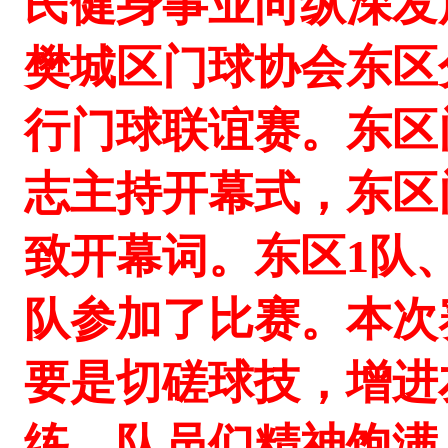
民健身事业向纵深发展
樊城区门球协会东区
行门球联谊赛。东区
志主持开幕式，东区
致开幕词。东区1队
队参加了比赛。本次
要是切磋球技，增进
练。队员
们精神饱满