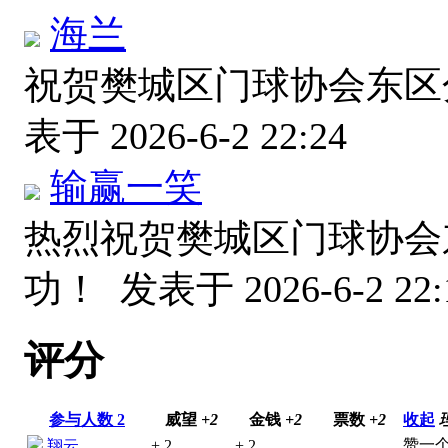
海兰
祝贺樊城区门球协会东
表于 2026-6-2 22:24
输赢一笑
热烈祝贺樊城区门球协会
功！
发表于 2026-6-2 22:
评分
参与人数
2
威望
+2
金钱
+2
票数
+2
收起
赞一个
翔云
+ 2
+ 2