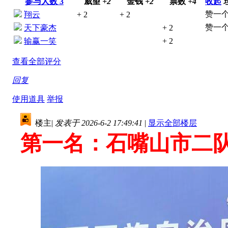
参与人数
3
威望
+2
金钱
+2
票数
+4
收起
赞一个
翔云
+ 2
+ 2
赞一个
天下豪杰
+ 2
输赢一笑
+ 2
查看全部评分
回复
使用道具
举报
楼主
|
发表于 2026-6-2 17:49:41
|
显示全部楼层
第一名：石嘴山市二