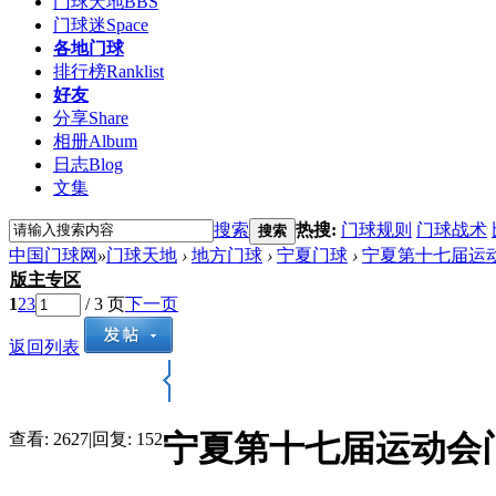
门球天地
BBS
门球迷
Space
各地门球
排行榜
Ranklist
好友
分享
Share
相册
Album
日志
Blog
文集
搜索
热搜:
门球规则
门球战术
搜索
中国门球网
»
门球天地
›
地方门球
›
宁夏门球
›
宁夏第十七届运
版主专区
1
2
3
/ 3 页
下一页
返回列表
宁夏第十七届运动会
查看:
2627
|
回复:
152