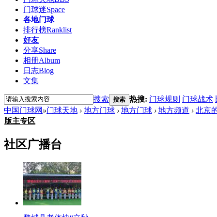
门球迷
Space
各地门球
排行榜
Ranklist
好友
分享
Share
相册
Album
日志
Blog
文集
搜索
热搜:
门球规则
门球战术
搜索
中国门球网
»
门球天地
›
地方门球
›
地方门球
›
地方频道
›
北京
版主专区
社区广播台