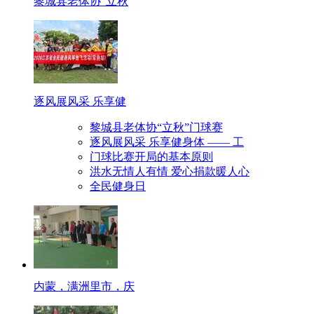
黎城县老体协“立秋
逐风展风采 乐享健
黎城县老体协“立秋”门球赛
逐风展风采 乐享健身体 —— 工
门球比赛开局的基本原则
洪水无情人有情 爱心捐款暖人心
全民健身日
内蒙，满洲里市，庆