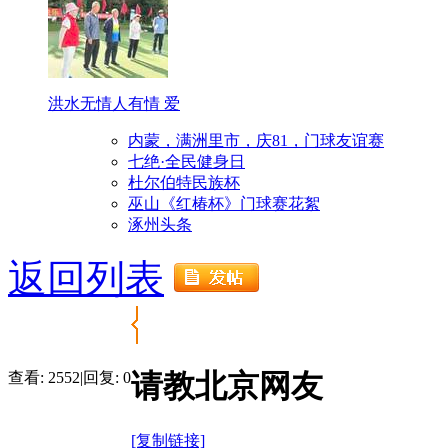
洪水无情人有情 爱
内蒙，满洲里市，庆81，门球友谊赛
七绝·全民健身日
杜尔伯特民族杯
巫山《红椿杯》门球赛花絮
涿州头条
返回列表
请教北京网友
查看:
2552
|
回复:
0
[复制链接]