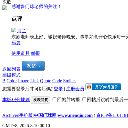
东欣
感谢鲁门球老师的关注！
点评
海兰
东欣老师晚上好、诚祝老师晚安、事事如意开心快乐每一
回复
使用道具
举报
返回列表
高级模式
B
Color
Image
Link
Quote
Code
Smilies
您需要登录后才可以回帖
登录
|
注册会员
本版积分规则
回帖并转播
回帖后跳转到最后一
发表回复
Archiver
|
手机版
|
中国门球网|www.menqiu.com
(
京ICP备110118
GMT+8, 2026-8-10 00:10