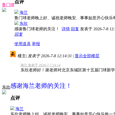
点评
鲁门球
海兰
鲁门球老师晚上好、诚祝老师晚安、事事如意开心快乐
东欣
感谢鲁门球老师的关注！
详情
回复
发表于 2026-7-8 12:
回复
使用道具
举报
楼主
|
发表于 2026-7-8 12:14:31
|
显示全部楼层
海兰 发表于 2026-7-7 14:14
东欣老师好！谢老师对北京东城区第十五届门球新学
感谢海兰老师的关注！
东欣
点评
海兰
东欣老师晚上好、诚祝老师晚安、事事如意开心快乐每一