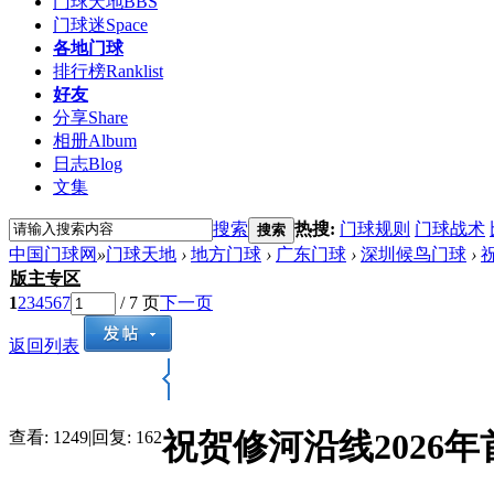
门球天地
BBS
门球迷
Space
各地门球
排行榜
Ranklist
好友
分享
Share
相册
Album
日志
Blog
文集
搜索
热搜:
门球规则
门球战术
搜索
中国门球网
»
门球天地
›
地方门球
›
广东门球
›
深圳候鸟门球
›
版主专区
1
2
3
4
5
6
7
/ 7 页
下一页
返回列表
祝贺修河沿线2026
查看:
1249
|
回复:
162