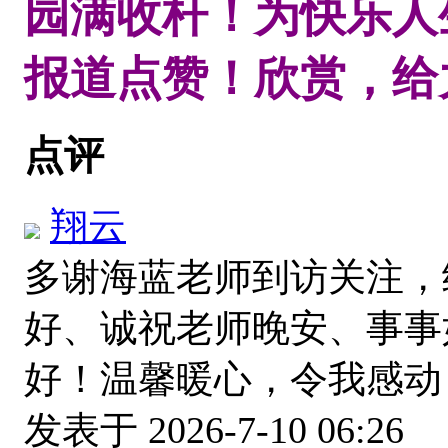
园满收杆！为快乐人
报道点赞！欣赏，给
点评
翔云
多谢海蓝老师到访关注，
好、诚祝老师晚安、事事
好！温馨暖心，令我感动
发表于 2026-7-10 06:26