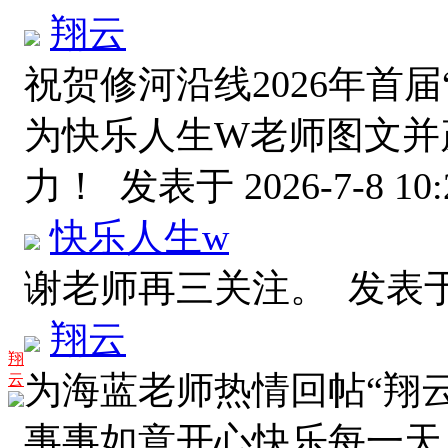
翔云
祝贺修河沿线2026年首
为快乐人生W老师图文并
力！
发表于 2026-7-8 10:
快乐人生w
谢老师再三关注。
发表于 
翔云
翔
为海蓝老师热情回帖“翔
云
事事如意开心快乐每一天