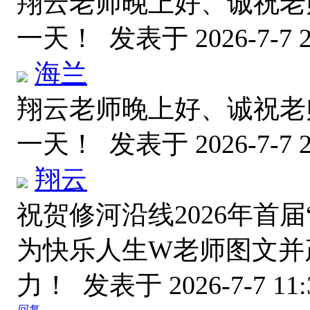
翔云老师晚上好、诚祝老
一天！
发表于 2026-7-7 2
海兰
翔云老师晚上好、诚祝老
一天！
发表于 2026-7-7 2
翔云
祝贺修河沿线2026年首
为快乐人生W老师图文并
力！
发表于 2026-7-7 11:
回复