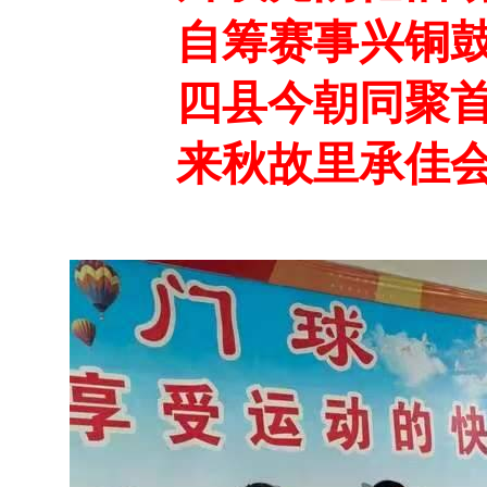
自筹赛事兴铜
四县今朝同聚
来秋故里承佳