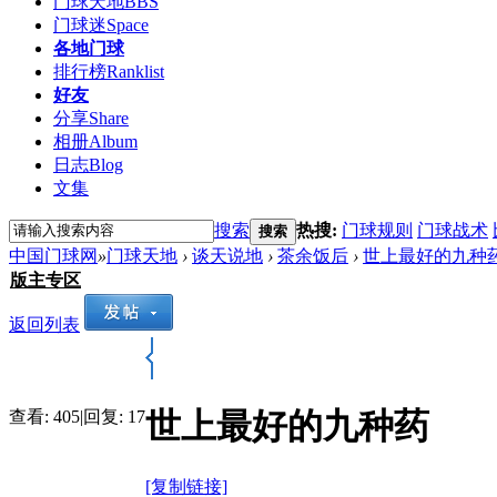
门球天地
BBS
门球迷
Space
各地门球
排行榜
Ranklist
好友
分享
Share
相册
Album
日志
Blog
文集
搜索
热搜:
门球规则
门球战术
搜索
中国门球网
»
门球天地
›
谈天说地
›
茶余饭后
›
世上最好的九种
版主专区
返回列表
世上最好的九种药
查看:
405
|
回复:
17
[复制链接]