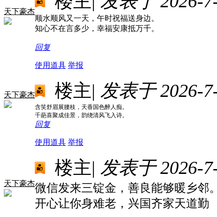
楼主
|
发表于 2026-7-1
天下豪杰
顺水顺风又一天，午时祝福送身边。
知心不在言多少，幸福安康抵万千。
回复
使用道具
举报
楼主
|
发表于 2026-7-1
天下豪杰
含笑舒眉展腰枝，天香国色醉人痴。
千葩喜聚成佳景，韵绕清风飞入诗。
回复
使用道具
举报
楼主
|
发表于 2026-7-1
天下豪杰
微信发来三锭金，善良能够暖乡邻
开心让你身难老，兴国齐家天道勤