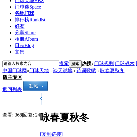
门球天地
BBS
门球迷
Space
各地门球
排行榜
Ranklist
好友
分享
Share
相册
Album
日志
Blog
文集
搜索
热搜:
门球规则
门球战术
搜索
中国门球网
»
门球天地
›
谈天说地
›
诗词歌赋
›
咏春夏秋冬
版主专区
返回列表
咏春夏秋冬
查看:
368
|
回复:
24
[复制链接]