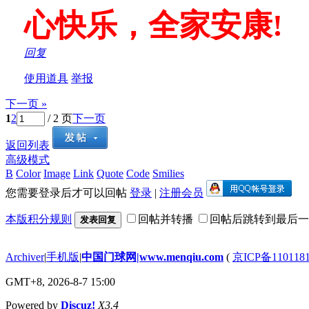
心快乐，全家安康!
回复
使用道具
举报
下一页 »
1
2
/ 2 页
下一页
返回列表
高级模式
B
Color
Image
Link
Quote
Code
Smilies
您需要登录后才可以回帖
登录
|
注册会员
本版积分规则
回帖并转播
回帖后跳转到最后一
发表回复
Archiver
|
手机版
|
中国门球网|www.menqiu.com
(
京ICP备110118
GMT+8, 2026-8-7 15:00
Powered by
Discuz!
X3.4