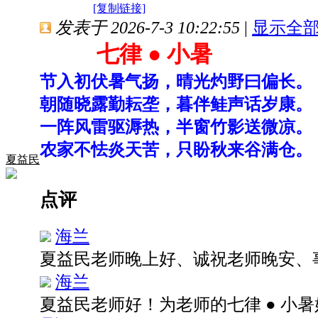
[复制链接]
发表于 2026-7-3 10:22:55
|
显示全
七律
●
小暑
节入初伏暑气扬，晴光灼野曰偏长。
朝随晓露勤耘垄，暮伴鲑声话岁康。
一阵风雷驱溽热，半窗竹影送微凉。
农家不怯炎天苦，只盼秋来谷满仓。
夏益民
点评
海兰
夏益民老师晚上好、诚祝老师晚安、
海兰
夏益民老师好！为老师的七律 ● 小