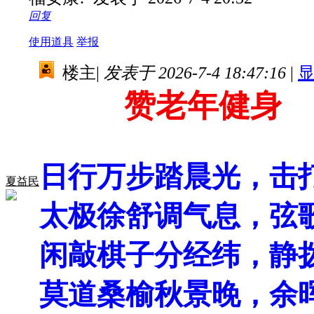
回复
使用道具
举报
楼主
|
发表于 2026-7-4 18:47:16
|
赞老年健身
日行万步踏晨光，击
夏益民
太极徐舒调气息，弦
闲敲棋子分经纬，静
莫道桑榆秋景晚，余