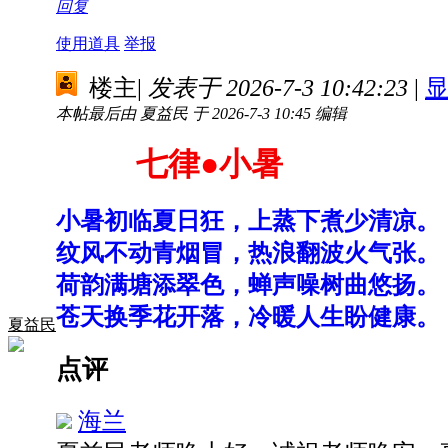
回复
使用道具
举报
楼主
|
发表于 2026-7-3 10:42:23
|
本帖最后由 夏益民 于 2026-7-3 10:45 编辑
七律
●
小暑
小暑初临夏日狂，上蒸下煮少清凉。
纹风不动青烟冒，热浪翻波火气张。
荷韵满塘添翠色，蝉声噪树曲悠扬。
苍天换季花开落，冷暖人生盼健康。
夏益民
点评
海兰