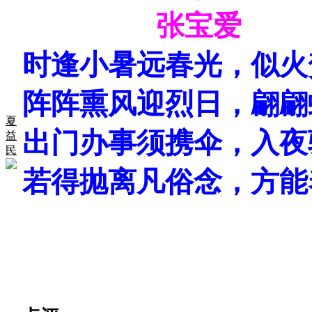
张宝爱
时逢小暑远春光，似火
阵阵熏风迎烈日，翩翩
夏
出门办事须携伞，入夜
益
民
若得抛离凡俗念，方能