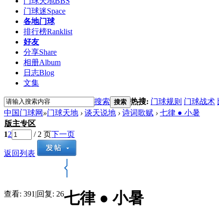
门球天地
BBS
门球迷
Space
各地门球
排行榜
Ranklist
好友
分享
Share
相册
Album
日志
Blog
文集
搜索
热搜:
门球规则
门球战术
搜索
中国门球网
»
门球天地
›
谈天说地
›
诗词歌赋
›
七律 ● 小暑
版主专区
1
2
/ 2 页
下一页
返回列表
七律 ● 小暑
查看:
391
|
回复:
26