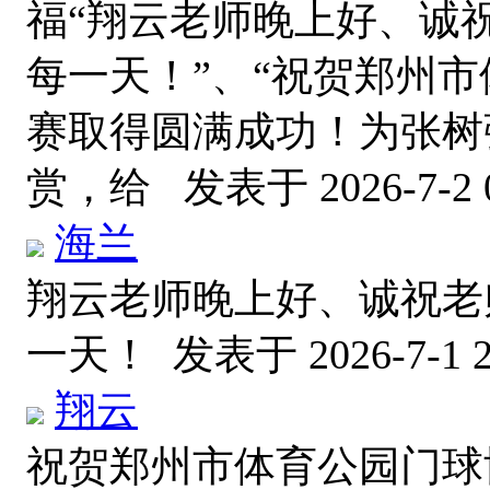
福“翔云老师晚上好、诚
每一天！”、“祝贺郑州
赛取得圆满成功！为张树
赏，给
发表于 2026-7-2 
海兰
翔云老师晚上好、诚祝老
一天！
发表于 2026-7-1 2
翔云
祝贺郑州市体育公园门球