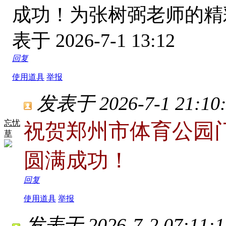
成功！为张树弼老师的
表于 2026-7-1 13:12
回复
使用道具
举报
发表于 2026-7-1 21:10:
忘忧
祝贺郑州市体育公园
草
圆满成功！
回复
使用道具
举报
发表于 2026-7-2 07:11:1