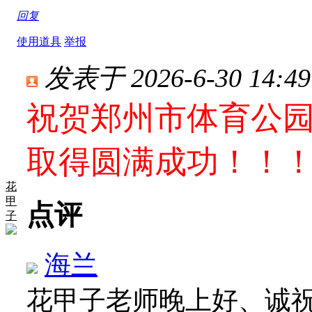
回复
使用道具
举报
发表于 2026-6-30 14:49
祝贺郑州市体育公
取得圆满成功！！
花
甲
点评
子
海兰
花甲子老师晚上好、诚