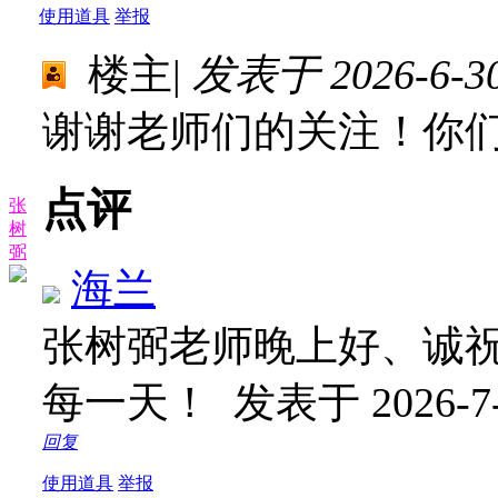
使用道具
举报
楼主
|
发表于 2026-6-30
谢谢老师们的关注！你
点评
张
树
弼
海兰
张树弼老师晚上好、诚
每一天！
发表于 2026-7-
回复
使用道具
举报