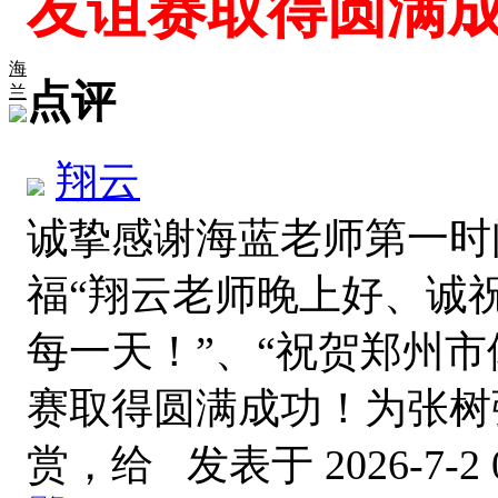
友谊赛取得圆满
海
点评
兰
翔云
诚挚感谢海蓝老师第一时
福“翔云老师晚上好、诚
每一天！”、“祝贺郑州
赛取得圆满成功！为张树
赏，给
发表于 2026-7-2 