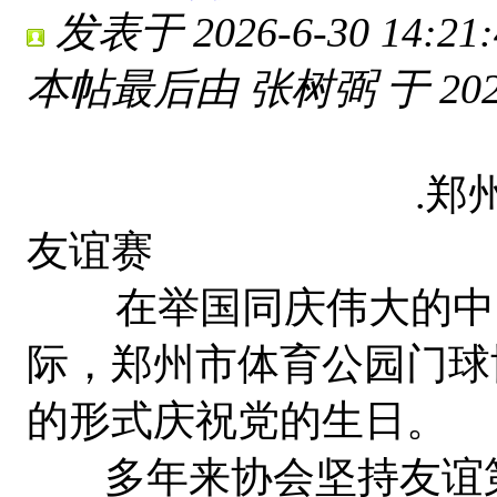
发表于 2026-6-30 14:21:
本帖最后由 张树弼 于 2026-
.郑州市体育公
友谊赛
在举国同庆伟大的中国
际，郑州市体育公园门球
的形式庆祝党的生日。
多年来协会坚持友谊第