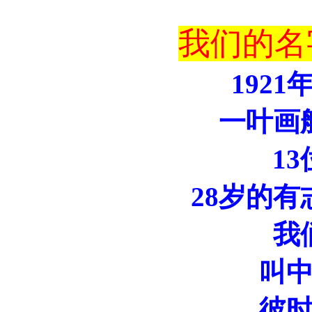
我们的名
192
一叶画
1
28岁的
我
叫
彼