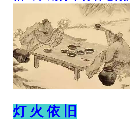
灯 火 依 旧