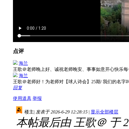
点评
海兰
王歌＠老师晚上好、诚祝老师晚安、事事如意开心快乐
海兰
王歌＠老师好！为老师对【球人诗会】25期/ 我们的名字叫
回复
使用道具
举报
楼主
|
发表于 2026-6-29 12:28:15
|
显示全部楼层
本帖最后由 王歌＠ 于 2026