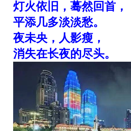
灯火依旧，蓦然回首，
平添几多淡淡愁。
夜未央，人影瘦，
消失在长夜的尽头。