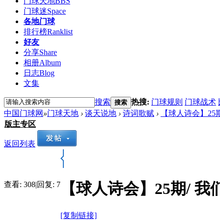
门球天地
BBS
门球迷
Space
各地门球
排行榜
Ranklist
好友
分享
Share
相册
Album
日志
Blog
文集
搜索
热搜:
门球规则
门球战术
搜索
中国门球网
»
门球天地
›
谈天说地
›
诗词歌赋
›
【球人诗会】25期
版主专区
返回列表
【球人诗会】25期/ 我
查看:
308
|
回复:
7
[复制链接]