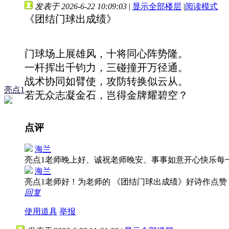
发表于 2026-6-22 10:09:03
|
显示全部楼层
|
阅读模式
《团结门球出成绩》
门球场上展雄风，十将同心阵势隆。
一杆挥出千钧力，三碰撞开万径通。
战术协同如臂使，攻防转换似云从。
亮点1
若无众志凝金石，岂得金牌耀碧空？
点评
海兰
亮点1老师晚上好、诚祝老师晚安、事事如意开心快乐每
海兰
亮点1老师好！为老师的 《团结门球出成绩》好诗作点
回复
使用道具
举报