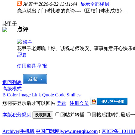
发表于 2026-6-22 13:11:44
|
显示全部楼层
亮点说出了门球比赛的真谛----《团结门球出成绩》。
花甲子
点评
海兰
花甲子老师晚上好、诚祝老师晚安、事事如意开心快乐
回复
使用道具
举报
返回列表
高级模式
B
Color
Image
Link
Quote
Code
Smilies
您需要登录后才可以回帖
登录
|
注册会员
本版积分规则
回帖并转播
回帖后跳转到最后一
发表回复
Archiver
|
手机版
|
中国门球网|www.menqiu.com
(
京ICP备110118