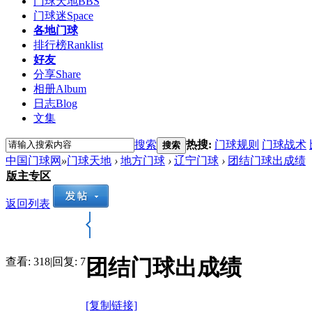
门球天地
BBS
门球迷
Space
各地门球
排行榜
Ranklist
好友
分享
Share
相册
Album
日志
Blog
文集
搜索
热搜:
门球规则
门球战术
搜索
中国门球网
»
门球天地
›
地方门球
›
辽宁门球
›
团结门球出成绩
版主专区
返回列表
团结门球出成绩
查看:
318
|
回复:
7
[复制链接]