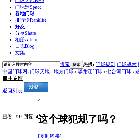
门球天地
BBS
门球迷
Space
各地门球
排行榜
Ranklist
好友
分享
Share
相册
Album
日志
Blog
文集
搜索
热搜:
门球规则
门球战术
搜索
中国门球网
»
门球天地
›
地方门球
›
黑龙江门球
›
七台河门球
›
版主专区
返回列表
这个球犯规了吗？
查看:
397
|
回复:
4
[复制链接]