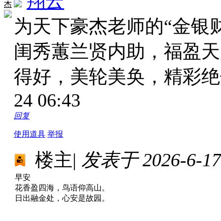
翔云
杰
为天下豪杰老师的“金银
闺秀蕙兰贤内助，福盈天
得好，美轮美奂，精彩
24 06:43
回复
使用道具
举报
楼主
|
发表于 2026-6-17 
早安
花香盈四海，鸟语仰高山。
日出融金处，心安是故园。