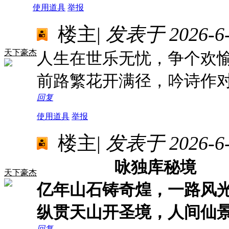
使用道具
举报
楼主
|
发表于 2026-6-2
天下豪杰
人生在世乐无忧，争个欢
前路繁花开满径，吟诗作
回复
使用道具
举报
楼主
|
发表于 2026-6-2
咏独库秘境
天下豪杰
亿年山石铸奇煌，一路风
纵贯天山开圣境，人间仙
回复