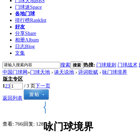
门球天地
BBS
门球迷
Space
各地门球
排行榜
Ranklist
好友
分享
Share
相册
Album
日志
Blog
文集
搜索
热搜:
门球规则
门球战术
搜索
中国门球网
»
门球天地
›
谈天说地
›
诗词歌赋
›
咏门球境界
版主专区
1
2
3
/ 3 页
下一页
返回列表
咏门球境界
查看:
766
|
回复:
128