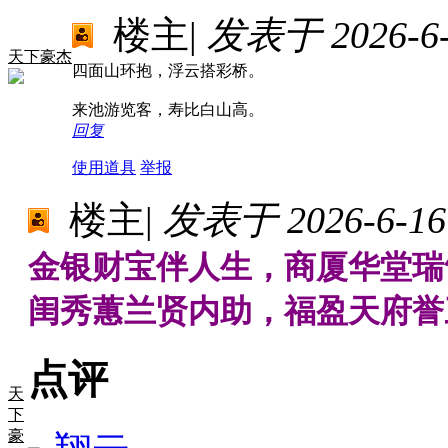
楼主
|
发表于 2026-6-1
天下豪杰
四面山环抱，浮云搭彩桥。
来池游览客，寿比白山高。
回复
使用道具
举报
楼主
|
发表于 2026-6-16 
金银财宝伴人生，商厦华堂瑞
闺秀蕙兰贤内助，福盈天府誉
点评
天
下
豪