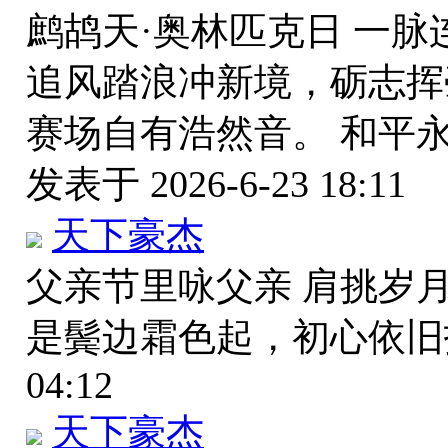
鹧鸪天·奥林匹克日 一
追风踏浪冲新境，砺志挥
赛场自有浩然音。 和平
发表于 2026-6-23 18:11
天下豪杰
父亲节里咏父亲 肩挑岁
是鬓边霜色起，初心依
04:12
天下豪杰