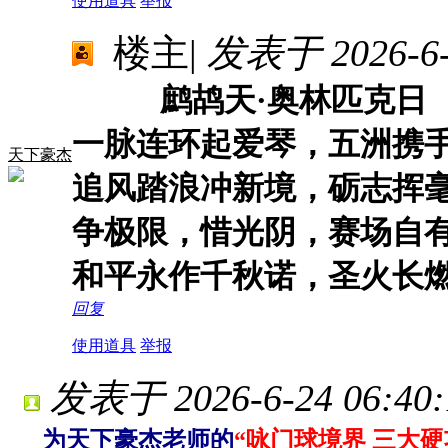
使用道具
举报
楼主
|
发表于 2026-6-2
鹧鸪天·奥林匹克日
一脉连环起爱琴，五洲携
天下豪杰
追风踏浪冲新境，砺志挥
争极限，惜光阴，赛场自
和平永作千秋诺，圣火长
回复
使用道具
举报
发表于 2026-6-24 06:40:
为天下豪杰老师的
“咏门球境界 三大