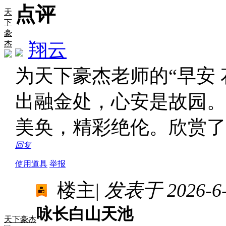
点评
天
下
豪
杰
翔云
为天下豪杰老师的“早安
出融金处，心安是故园。
美奂，精彩绝伦。欣赏
回复
使用道具
举报
楼主
|
发表于 2026-6-1
咏长白山天池
天下豪杰