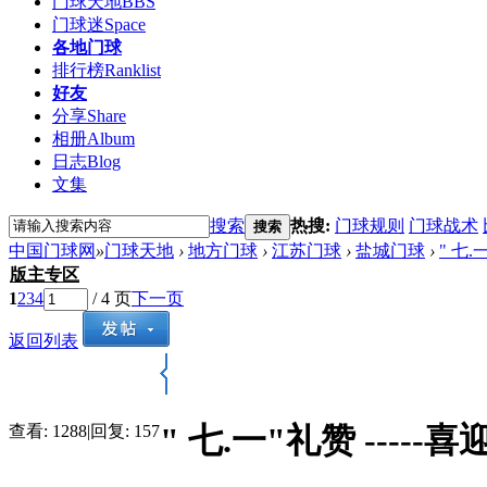
门球天地
BBS
门球迷
Space
各地门球
排行榜
Ranklist
好友
分享
Share
相册
Album
日志
Blog
文集
搜索
热搜:
门球规则
门球战术
搜索
中国门球网
»
门球天地
›
地方门球
›
江苏门球
›
盐城门球
›
" 七
版主专区
1
2
3
4
/ 4 页
下一页
返回列表
" 七.一"礼赞 ----
查看:
1288
|
回复:
157