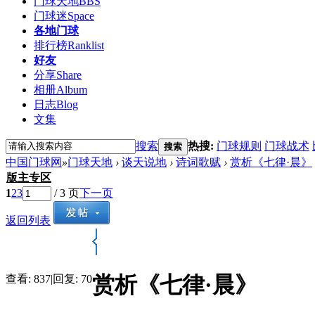
门球天地
BBS
门球迷
Space
各地门球
排行榜
Ranklist
好友
分享
Share
相册
Album
日志
Blog
文集
搜索
热搜:
门球规则
门球战术
搜索
中国门球网
»
门球天地
›
谈天说地
›
诗词歌赋
›
赏析《七律·晨》
版主专区
1
2
3
/ 3 页
下一页
返回列表
赏析《七律·晨》
查看:
837
|
回复:
70