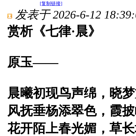
[复制链接]
发表于 2026-6-12 18:39:
赏析《七律·晨》
原玉——
晨曦初现鸟声绵，晓梦
风抚垂杨添翠色，霞披
花开陌上春光媚，草长