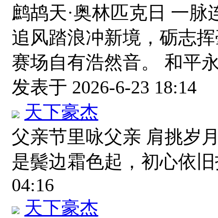
鹧鸪天·奥林匹克日 一
追风踏浪冲新境，砺志挥
赛场自有浩然音。 和平
发表于 2026-6-23 18:14
天下豪杰
父亲节里咏父亲 肩挑岁
是鬓边霜色起，初心依
04:16
天下豪杰