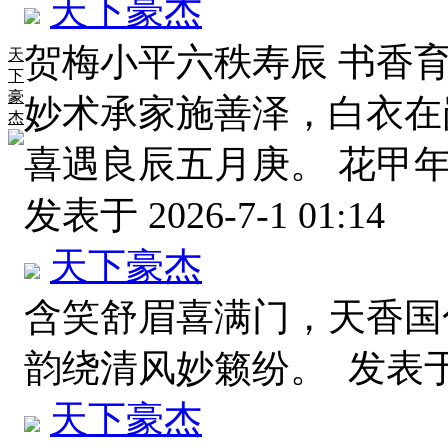
天下豪杰
贺梅小平六秩寿辰 书香
天
下
豪
妙术承家施善泽，白衣在
杰
喜遇良辰五月庚。 花甲
发表于 2026-7-1 01:14
天下豪杰
含笑舒眉喜满门，天香国
韵绕清风妙籁纷。
发表于 2
天下豪杰