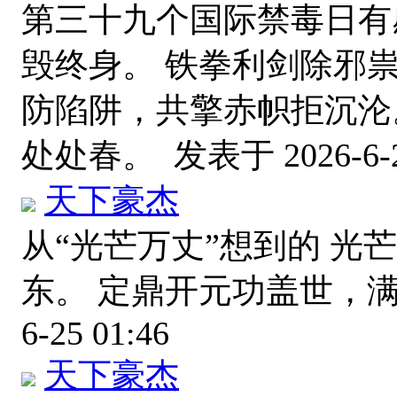
第三十九个国际禁毒日有
毁终身。 铁拳利剑除邪
防陷阱，共擎赤帜拒沉沦
处处春。
发表于 2026-6-2
天下豪杰
从“光芒万丈”想到的 光
东。 定鼎开元功盖世，
6-25 01:46
天下豪杰