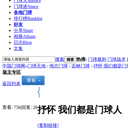
门球天地
BBS
门球迷
Space
各地门球
排行榜
Ranklist
好友
分享
Share
相册
Album
日志
Blog
文集
搜索
热搜:
门球规则
门球战术
搜索
中国门球网
»
门球天地
›
地方门球
›
吉林门球
›
抒怀 我们都是门
版主专区
返回列表
抒怀 我们都是门球人
查看:
758
|
回复:
28
[复制链接]