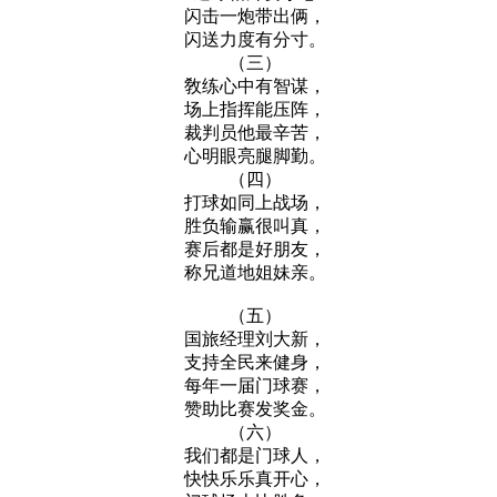
闪击一炮带出俩，
闪送力度有分寸。
（三）
敎练心中有智谋，
场上指挥能压阵，
裁判员他最辛苦，
心明眼亮腿脚勤。
（四）
打球如同上战场，
胜负输赢很叫真，
赛后都是好朋友，
称兄道地姐妹亲。
（五）
国旅经理刘大新，
支持全民来健身，
每年一届门球赛，
赞助比赛发奖金。
（六）
我们都是门球人，
快快乐乐真开心，