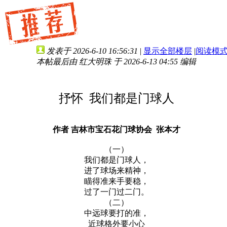
发表于 2026-6-10 16:56:31
|
显示全部楼层
|
阅读模
本帖最后由 红大明珠 于 2026-6-13 04:55 编辑
抒怀
我们都是门球人
作者 吉林市宝石花门球协会
张本才
（一）
我们都是门球人，
进了球场来精神，
瞄得准来手要稳，
过了一门过二门。
（二）
中远球要打的准，
近球格外要小心