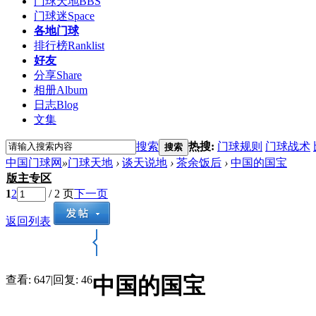
门球天地
BBS
门球迷
Space
各地门球
排行榜
Ranklist
好友
分享
Share
相册
Album
日志
Blog
文集
搜索
热搜:
门球规则
门球战术
搜索
中国门球网
»
门球天地
›
谈天说地
›
茶余饭后
›
中国的国宝
版主专区
1
2
/ 2 页
下一页
返回列表
中国的国宝
查看:
647
|
回复:
46