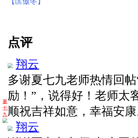
【匡傲冬】
点评
翔云
多谢夏七九老师热情回帖
励！”，说得好！老师太
夏
顺祝吉祥如意，幸福安
七
九
翔云