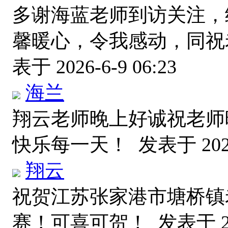
多谢海蓝老师到访关注，
馨暖心，令我感动，同
表于 2026-6-9 06:23
海兰
翔云老师晚上好诚祝老师
快乐每一天！
发表于 2026
翔云
祝贺江苏张家港市塘桥镇
赛！可喜可贺！
发表于 20