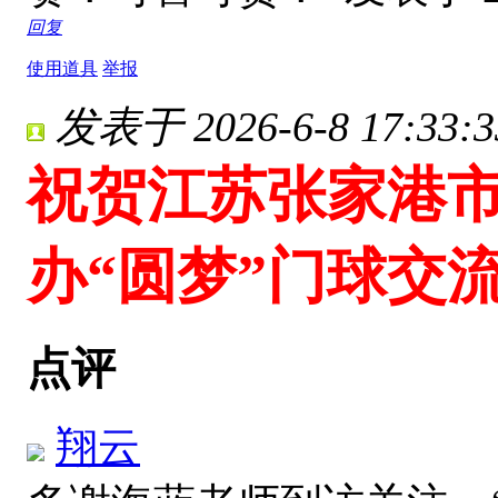
回复
使用道具
举报
发表于 2026-6-8 17:33:3
祝贺江苏张家港
办“圆梦”门球交
点评
翔云