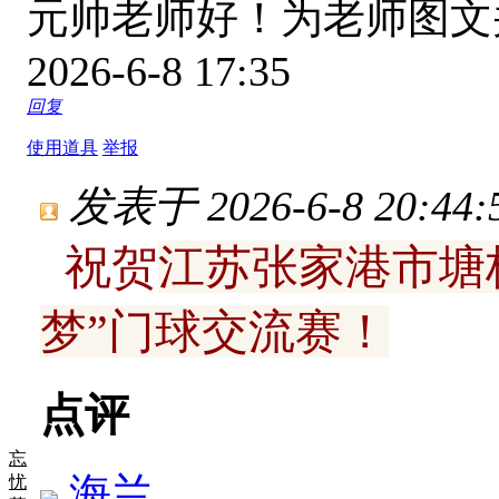
元帅老师好！为老师图
2026-6-8 17:35
回复
使用道具
举报
发表于 2026-6-8 20:44:
祝贺
江苏张家港市塘
梦”门球交流赛！
点评
忘
海兰
忧