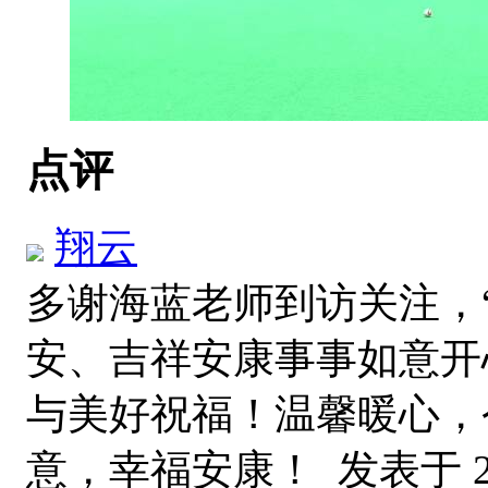
点评
翔云
多谢海蓝老师到访关注，
安、吉祥安康事事如意开
与美好祝福！温馨暖心，
意，幸福安康！
发表于 20