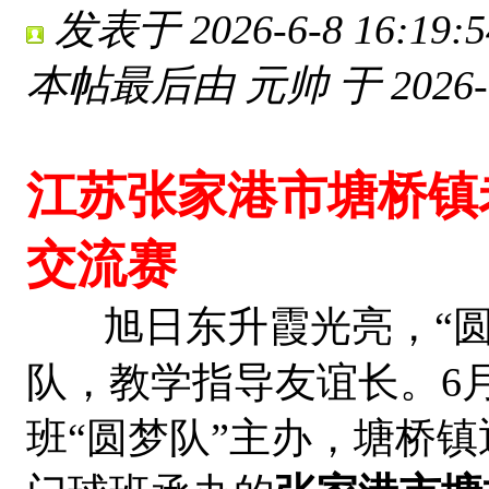
发表于 2026-6-8 16:19:5
本帖最后由 元帅 于 2026-6-
江苏张家港市塘桥镇
交流赛
旭日东升霞光亮，“圆
队，教学指导友谊长。6
班“圆梦队”主办，塘桥