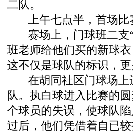
二队。
上午七点半，首场比赛
赛场上，门球班二支“
班老师给他们买的新球衣
这不仅是球队的标识，更
在胡同社区门球场上进
队。执白球进入比赛的圆
个球员的失误，使球队陷
过后，他们凭借着自已较