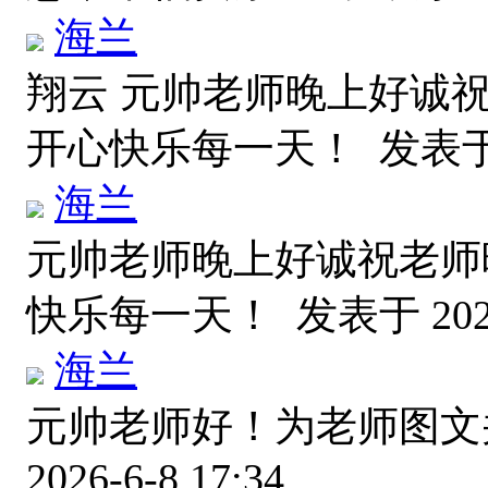
海兰
翔云 元帅老师晚上好诚
开心快乐每一天！
发表于 
海兰
元帅老师晚上好诚祝老师
快乐每一天！
发表于 2026
海兰
元帅老师好！为老师图
2026-6-8 17:34