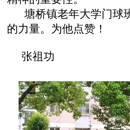
塘桥镇老年大学门球班
的力量。为他点赞！
张祖功