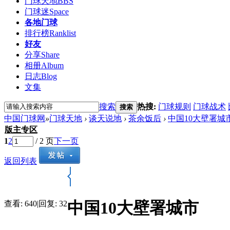
门球天地
BBS
门球迷
Space
各地门球
排行榜
Ranklist
好友
分享
Share
相册
Album
日志
Blog
文集
搜索
热搜:
门球规则
门球战术
搜索
中国门球网
»
门球天地
›
谈天说地
›
茶余饭后
›
中国10大壁署城
版主专区
1
2
/ 2 页
下一页
返回列表
中国10大壁署城市
查看:
640
|
回复:
32