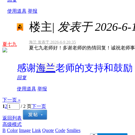
使用道具
举报
楼主
|
发表于 2026-6-12
海兰 发表于 2026-6-9 20:35
夏七九
夏七九老师好！多谢老师的热情回复！诚祝老师事
感谢
海兰
老师的支持和鼓励
回复
使用道具
举报
下一页 »
1
2
/ 2 页
下一页
返回列表
高级模式
B
Color
Image
Link
Quote
Code
Smilies