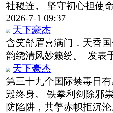
社稷连。 坚守初心担使
2026-7-1 09:37
天下豪杰
含笑舒眉喜满门，天香国
韵绕清风妙籁纷。
发表于 2
天下豪杰
第三十九个国际禁毒日有
毁终身。 铁拳利剑除邪
防陷阱，共擎赤帜拒沉沦