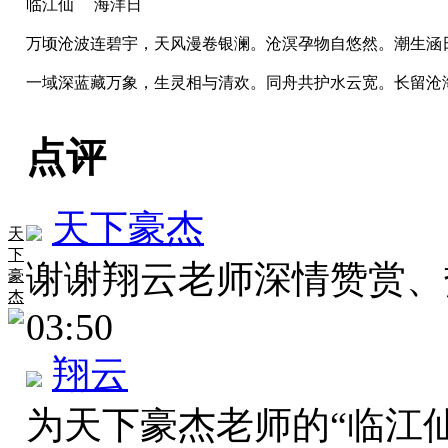
临江仙 海洋日
万顷沧波连碧宇，天风漫卷银澜。沧溟孕物自悠然。潮生涵
一域深蓝藏万象，生灵相与清欢。同舟共护水云宽。长留沧
点评
天下豪杰
天
下
谢谢翔云老师深情赞赏
豪
杰
03:50
翔云
为天下豪杰老师的“临江仙