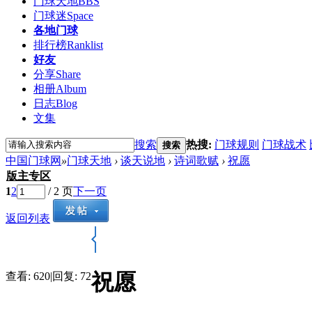
门球天地
BBS
门球迷
Space
各地门球
排行榜
Ranklist
好友
分享
Share
相册
Album
日志
Blog
文集
搜索
热搜:
门球规则
门球战术
搜索
中国门球网
»
门球天地
›
谈天说地
›
诗词歌赋
›
祝愿
版主专区
1
2
/ 2 页
下一页
返回列表
祝愿
查看:
620
|
回复:
72