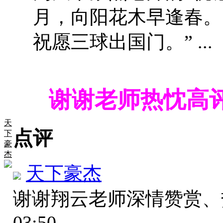
月，向阳花木早逢春。
祝愿三球出国门。” ...
谢谢老师热忱高评
天
点评
下
豪
杰
天下豪杰
谢谢翔云老师深情赞赏
03:50