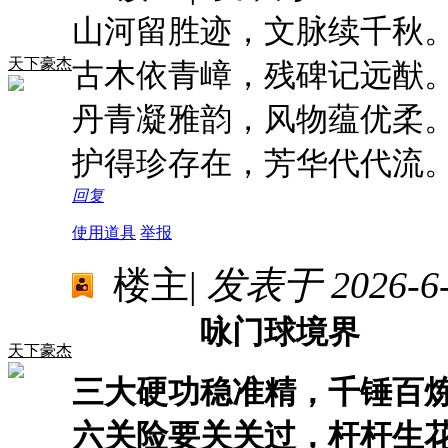
山河留胜迹，文脉续千秋
天下豪杰
古木依青嶂，残碑记远猷
丹青凝雅韵，风物蕴优柔
护得珍存在，芳华代代流
回复
使用道具
举报
楼主
|
发表于 2026-6-1
咏门球境界
天下豪杰
三大硬功稳准精，千锤百
六关险要关关过，杆杆生