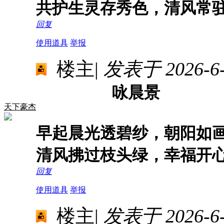
共护生灵存秀色，清风常
回复
使用道具
举报
楼主
|
发表于 2026-6-1
咏晨景
天下豪杰
早起晨光透碧纱，朝阳如
清风拂过枝头绿，幸福开
回复
使用道具
举报
楼主
|
发表于 2026-6-1