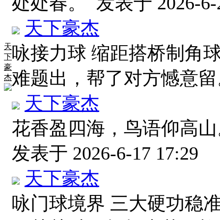
处处春。
发表于 2026-6-2
天下豪杰
天
咏接力球 缩距搭桥制角
下
豪
难题出，帮了对方憾意
杰
天下豪杰
花香盈四海，鸟语仰高山
发表于 2026-6-17 17:29
天下豪杰
咏门球境界 三大硬功稳