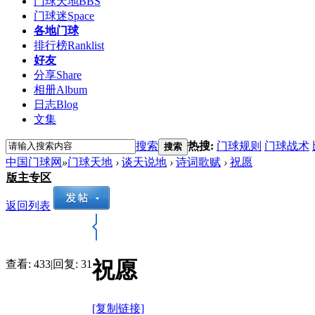
门球天地
BBS
门球迷
Space
各地门球
排行榜
Ranklist
好友
分享
Share
相册
Album
日志
Blog
文集
搜索
热搜:
门球规则
门球战术
搜索
中国门球网
»
门球天地
›
谈天说地
›
诗词歌赋
›
祝愿
版主专区
返回列表
祝愿
查看:
433
|
回复:
31
[复制链接]