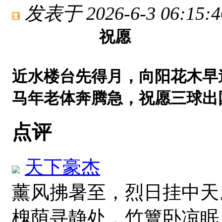
发表于 2026-6-3 06:15:4
祝愿
近水楼台先得月，向阳花木早
马年老体奔腾急，
祝愿三球出
点评
天下豪杰
薰风拂暑至，烈日挂中天
槐荫寻静处，竹簟卧凉眠