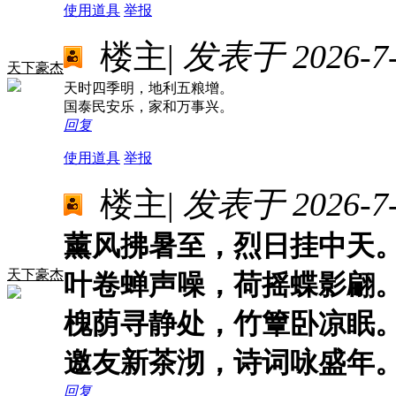
使用道具
举报
楼主
|
发表于 2026-7-3
天下豪杰
天时四季明，地利五粮增。
国泰民安乐，家和万事兴。
回复
使用道具
举报
楼主
|
发表于 2026-7-9
薰风拂暑至，烈日挂中天
天下豪杰
叶卷蝉声噪，荷摇蝶影翩
槐荫寻静处，竹簟卧凉眠
邀友新茶沏，诗词咏盛年
回复