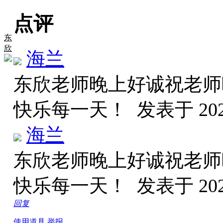
点评
东
欣
海兰
东欣老师晚上好诚祝老师
快乐每一天！
发表于 2026
海兰
东欣老师晚上好诚祝老师
快乐每一天！
发表于 2026
回复
使用道具
举报