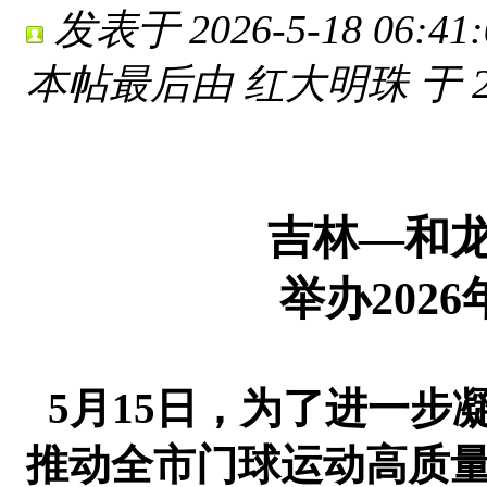
发表于 2026-5-18 06:41:
本帖最后由 红大明珠 于 2026
吉林
—和
举办202
5月15日，为了进一步
推动全市门球运动高质