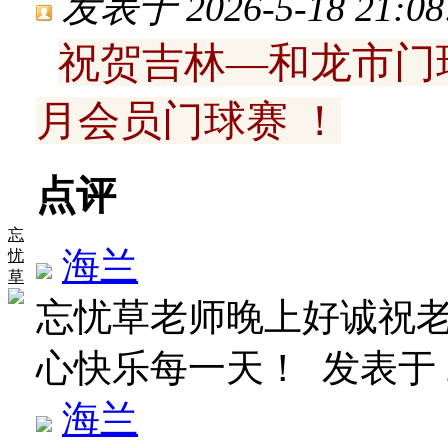
发表于 2026-5-18 21:08
祝贺吉林—和龙市门球
月会员门球赛 ！
点评
忘
海兰
忧
草
忘忧草老师晚上好诚祝
心快乐每一天！
发表于 20
海兰