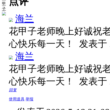
点评
甲
子
海兰
花甲子老师晚上好诚祝
心快乐每一天！
发表于 20
海兰
花甲子老师晚上好诚祝
心快乐每一天！
发表于 20
回复
使用道具
举报