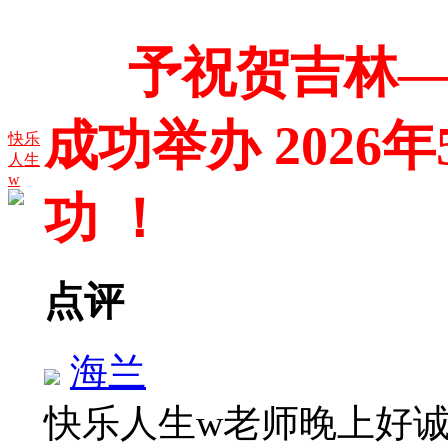
予祝贺吉林—
成功举办 202
快乐
人生
w
功 ！
点评
海兰
快乐人生w老师晚上好