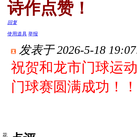
诗作点赞！
回复
使用道具
举报
发表于 2026-5-18 19:07
祝贺和龙市门球运
门球赛圆满成功！
花