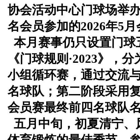
协会活动中心门球场举办
名会员参加的2026年5
本月赛事仍只设置门球
《门球规则·2023》，
小组循环赛，通过交流
名球队；第二阶段采用
会员赛最终前四名球
五月中旬，初夏清宁、
体育锻炼的最佳季节。