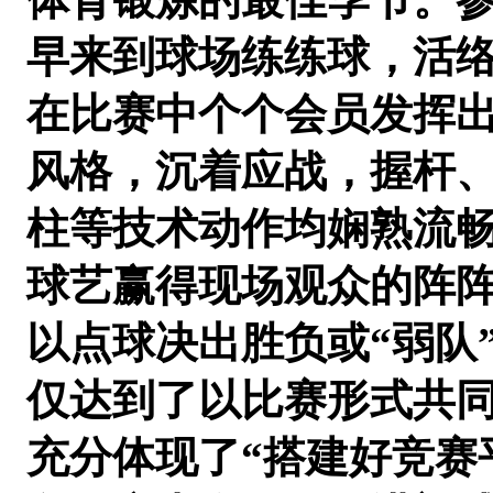
早来到球场练练球，活
在比赛中个个会员发挥
风格，沉着应战，握杆
柱等技术动作均娴熟流
球艺赢得现场观众的阵
以点球决出胜负或“弱队
仅达到了以比赛形式共
充分体现了“搭建好竞赛