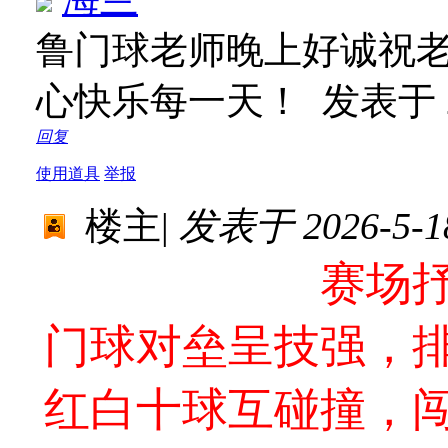
鲁门球老师晚上好诚祝
心快乐每一天！
发表于 20
回复
使用道具
举报
楼主
|
发表于 2026-5-18
赛场
门球对垒呈技强，
红白十球互碰撞，