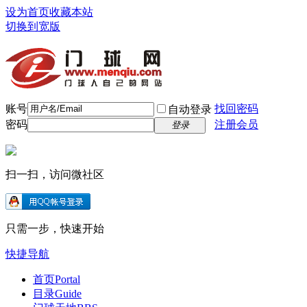
设为首页
收藏本站
切换到宽版
账号
找回密码
自动登录
密码
注册会员
登录
扫一扫，访问微社区
只需一步，快速开始
快捷导航
首页
Portal
目录
Guide