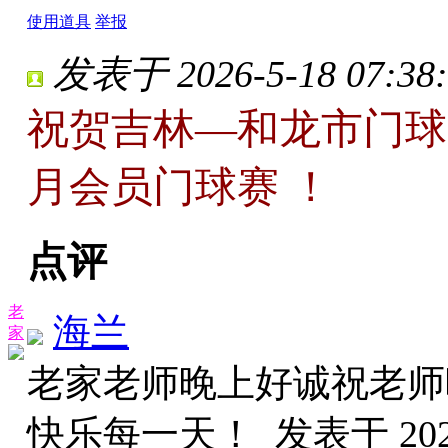
使用道具
举报
发表于 2026-5-18 07:38:
祝贺吉林—和龙市门球运
月会员门球赛 ！
点评
老
海兰
家
老家老师晚上好诚祝老师
快乐每一天！
发表于 2026