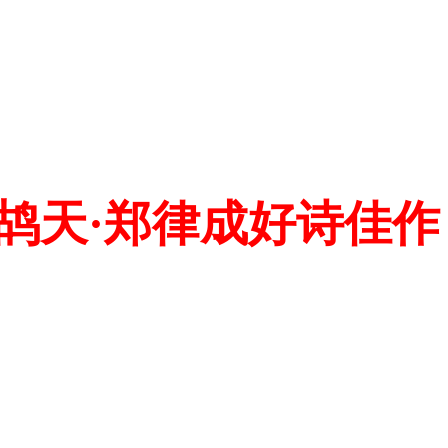
鸪天·郑律成好诗佳作