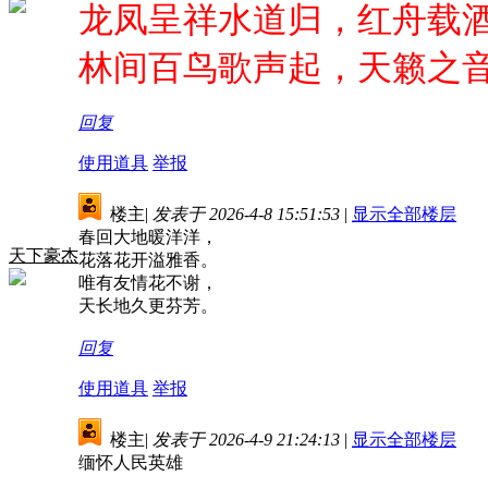
龙凤呈祥水道归，红舟载
林间百鸟歌声起，天籁之
回复
使用道具
举报
楼主
|
发表于 2026-4-8 15:51:53
|
显示全部楼层
春回大地暖洋洋，
天下豪杰
花落花开溢雅香。
唯有友情花不谢，
天长地久更芬芳。
回复
使用道具
举报
楼主
|
发表于 2026-4-9 21:24:13
|
显示全部楼层
缅怀人民英雄