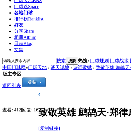
门球天地
BBS
门球迷
Space
各地门球
排行榜
Ranklist
好友
分享
Share
相册
Album
日志
Blog
文集
搜索
热搜:
门球规则
门球战术
搜索
中国门球网
»
门球天地
›
谈天说地
›
诗词歌赋
›
致敬英雄 鹧鸪天
版主专区
返回列表
致敬英雄 鹧鸪天·郑律
查看:
412
|
回复:
16
[复制链接]