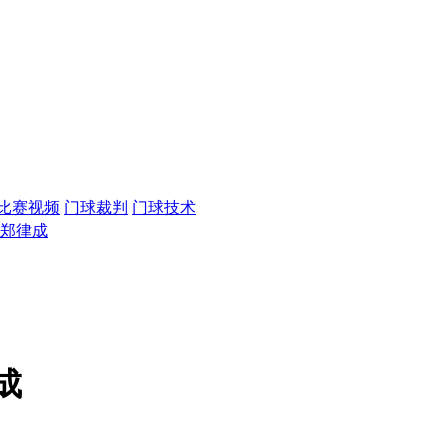
比赛视频
门球裁判
门球技术
·郑律成
成