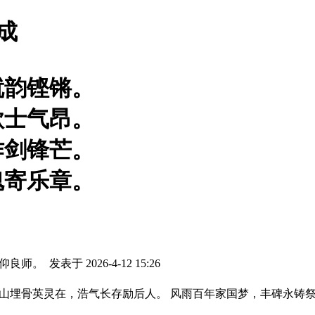
成
就韵铿锵。
歌士气昂。
作剑锋芒。
魂寄乐章。
代仰良师。
发表于 2026-4-12 15:26
青山埋骨英灵在，浩气长存励后人。 风雨百年家国梦，丰碑永铸