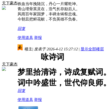
天下豪杰
铁血当年挽陆沉，丹心一片耀乾坤。
青山埋骨英灵在，浩气长存励后人。
风雨百年家国梦，丰碑永铸祭忠魂。
今朝且把鲜花献，不负英雄不负春。
回复
使用道具
举报
楼主
|
发表于 2026-4-12 15:27:12
|
显示全部楼层
咏诗词
天下豪杰
梦里拾清诗，诗成复赋词
词中吟盛世，世代仰良师
回复
使用道具
举报