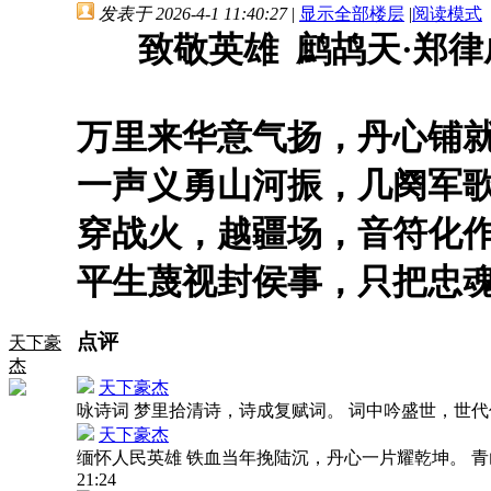
发表于 2026-4-1 11:40:27
|
显示全部楼层
|
阅读模式
致敬英雄 鹧鸪天·郑律
万里来华意气扬，丹心铺
一声义勇山河振，几阕军
穿战火，越疆场，音符化
平生蔑视封侯事，只把忠
点评
天下豪
杰
天下豪杰
咏诗词 梦里拾清诗，诗成复赋词。 词中吟盛世，世
天下豪杰
缅怀人民英雄 铁血当年挽陆沉，丹心一片耀乾坤。 
21:24