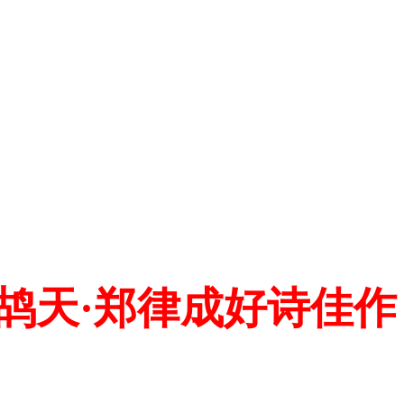
鸪天·郑律成好诗佳作