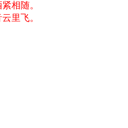
酒紧相随。
音云里飞。