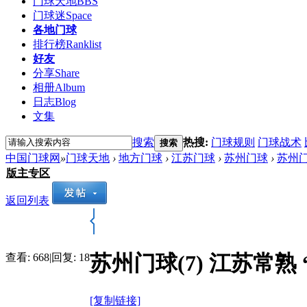
门球天地
BBS
门球迷
Space
各地门球
排行榜
Ranklist
好友
分享
Share
相册
Album
日志
Blog
文集
搜索
热搜:
门球规则
门球战术
搜索
中国门球网
»
门球天地
›
地方门球
›
江苏门球
›
苏州门球
›
苏州门
版主专区
返回列表
苏州门球(7) 江苏常熟
查看:
668
|
回复:
18
[复制链接]