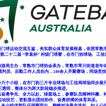
门球运动交流互鉴，夯实群众体育发展根基，依照常熟市
、第二十二届 “李袁杯” 村级门球赛，在市门协球场、
游局主办，常熟市门球协会承办，常熟市琴川街道老年
裁判员、后勤工作人员在内，240余人齐聚赛场，同场竞
个小组，在市门协三片专业球场与工信局球场同步展开，
正透明，整体分为两大阶段稳步推进。
伍奋勇争先、全力以赴。绿茵场上，参赛队员精神抖擞、
运动技艺，更彰显出团结协作、奋勇拼搏的体育风采。
各小组优胜队伍脱颖而出。巅峰对决悬念迭起、扣人心