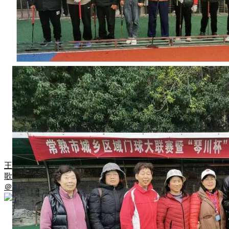
王
歌
＠