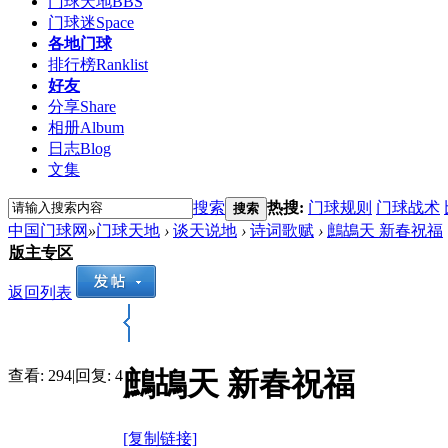
门球天地
BBS
门球迷
Space
各地门球
排行榜
Ranklist
好友
分享
Share
相册
Album
日志
Blog
文集
搜索
热搜:
门球规则
门球战术
搜索
中国门球网
»
门球天地
›
谈天说地
›
诗词歌赋
›
鷓鴣天 新春祝福
版主专区
返回列表
鷓鴣天 新春祝福
查看:
294
|
回复:
4
[复制链接]