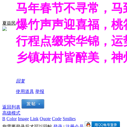
马年春节不寻常，马
爆竹声声迎喜福，桃
夏益民
行程点缀荣华锦，运
乡镇村村皆醉美，神
回复
使用道具
举报
返回列表
高级模式
B
Color
Image
Link
Quote
Code
Smilies
您需要登录后才可以回帖
登录
|
注册会员