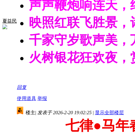
声声鞭炮响连天，
映照红联飞胜景，
夏益民
千家守岁歌声美，
火树银花狂欢夜，
回复
使用道具
举报
楼主
|
发表于 2026-2-20 19:02:25
|
显示全部楼层
七律
●马年