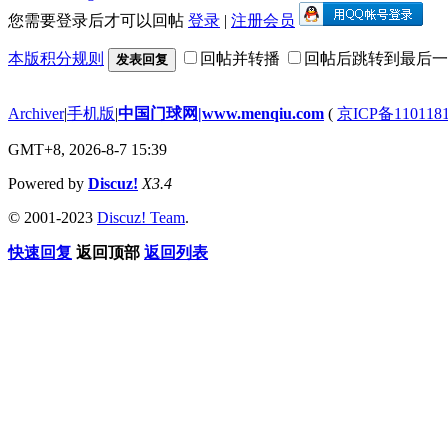
您需要登录后才可以回帖
登录
|
注册会员
本版积分规则
回帖并转播
回帖后跳转到最后一
发表回复
Archiver
|
手机版
|
中国门球网|www.menqiu.com
(
京ICP备110118
GMT+8, 2026-8-7 15:39
Powered by
Discuz!
X3.4
© 2001-2023
Discuz! Team
.
快速回复
返回顶部
返回列表