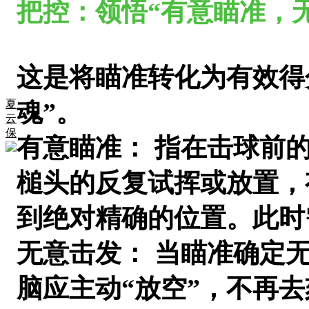
把控：领悟“有意瞄准，
这是将瞄准转化为有效得
夏
魂”。
云
保
有意瞄准： 指在击球前
槌头的反复试挥或放置，
到绝对精确的位置。此时
无意击发： 当瞄准确定
脑应主动“放空”，不再去