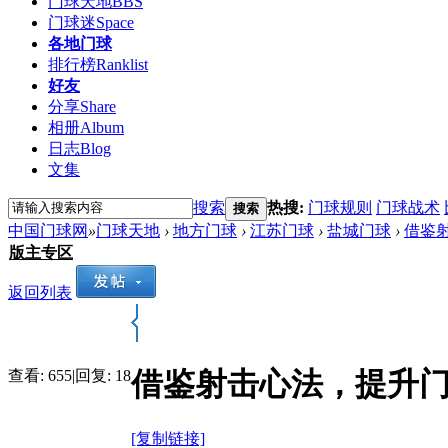
门球天地
BBS
门球迷
Space
各地门球
排行榜
Ranklist
好友
分享
Share
相册
Album
日志
Blog
文集
搜索
热搜:
门球规则
门球战术
搜索
中国门球网
»
门球天地
›
地方门球
›
江苏门球
›
盐城门球
›
借鉴
版主专区
返回列表
借鉴射击心法，提升
查看:
655
|
回复:
18
[复制链接]