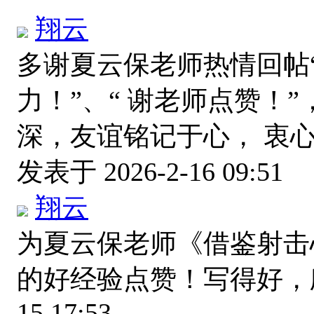
翔云
多谢夏云保老师热情回帖
力！”、“ 谢老师点赞！
深，友谊铭记于心， 衷
发表于 2026-2-16 09:51
翔云
为夏云保老师《借鉴射击
的好经验点赞！写得好
15 17:53