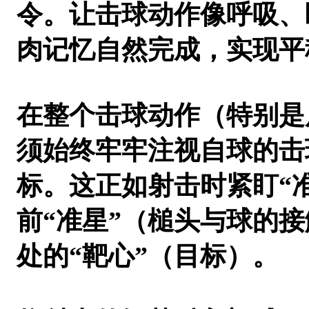
令。让击球动作像呼吸、
肉记忆自然完成，实现平
在整个击球动作（特别是
须始终牢牢注视自球的击
标。这正如射击时紧盯“准
前“准星”（槌头与球的
处的“靶心”（目标）。