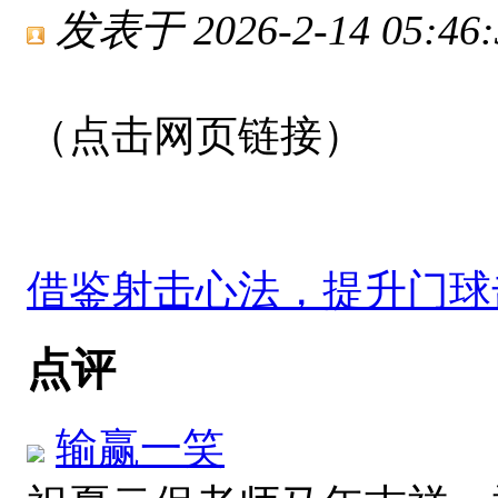
发表于 2026-2-14 05:46:
（点击网页链接）
借鉴射击心法，提升门球
点评
输赢一笑