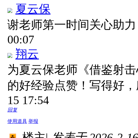
夏云保
谢老师第一时间关心助
00:07
翔云
为夏云保老师《借鉴射击
的好经验点赞！写得好
15 17:54
回复
使用道具
举报
楼主
|
发表于 2026-2-16 