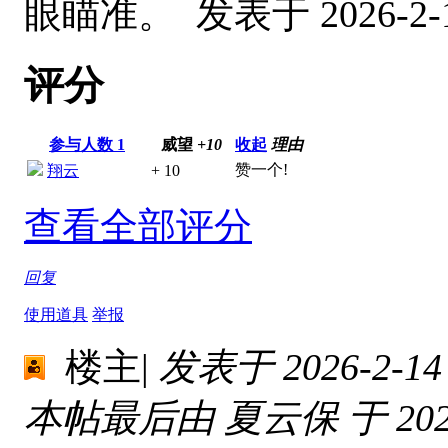
眼瞄准。
发表于 2026-2-1
评分
参与人数
1
威望
+10
收起
理由
赞一个!
翔云
+ 10
查看全部评分
回复
使用道具
举报
楼主
|
发表于 2026-2-14 
本帖最后由 夏云保 于 2026-