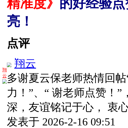
精准度》
的好经验点
亮！
点评
翔云
翔
多谢夏云保老师热情回帖
云
力！”、“ 谢老师点赞！
深，友谊铭记于心， 衷
发表于 2026-2-16 09:51