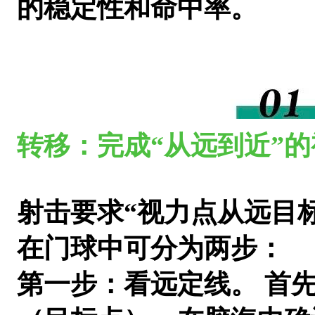
的稳定性和命中率。
转移：完成“从远到近”
射击要求“视力点从远目
在门球中可分为两步：
第一步：看远定线。 首