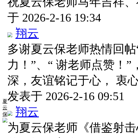
祝夏云保老师马年吉祥
于 2026-2-16 19:34
翔云
多谢夏云保老师热情回帖
力！”、“ 谢老师点赞！
深，友谊铭记于心， 衷
发表于 2026-2-16 09:51
夏
云
翔云
保
为夏云保老师《借鉴射击