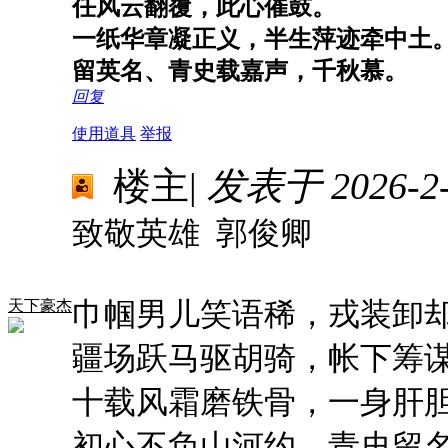
任风云翻覆，此心催鼓。
一纸华章凝正义，半生萍迹牵中土
留英名、青史载嘉声，千秋慕。
回复
使用道具
举报
楼主
|
发表于 2026-2-9
致敬英雄 郭俊卿
巾帼男儿笑语稀，戎装卸
天下豪杰
疆场跃马驱胡骑，帐下筹
十载风霜磨铁骨，一身肝
初心不负山河约，青史留