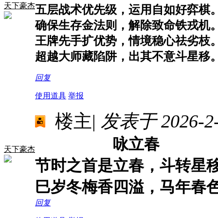
天下豪杰
五层战术优先级，运用自如好弈棋
确保生存金法则，解除致命铁戎机
王牌先手扩优势，情境稳心祛劣枝
超越大师藏陷阱，出其不意斗星移
回复
使用道具
举报
楼主
|
发表于 2026-2-5
咏立春
天下豪杰
节时之首是立春，斗转星
巳岁冬梅香四溢，马年春
回复