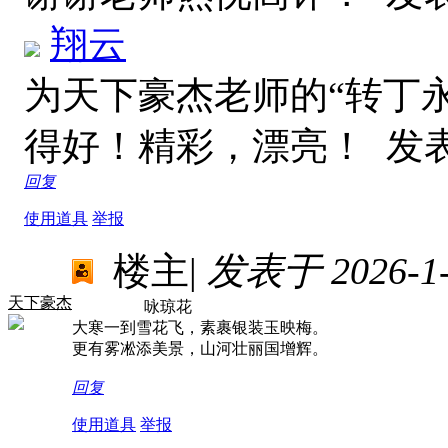
翔云
为天下豪杰老师的“转丁
得好！精彩，漂亮！
发表于
回复
使用道具
举报
楼主
|
发表于 2026-1-2
天下豪杰
咏琼花
大寒一到雪花飞，素裹银装玉映梅。
更有雾凇添美景，山河壮丽国增辉。
回复
使用道具
举报