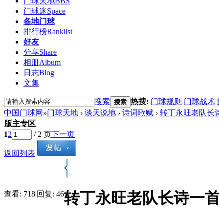
门球天地
BBS
门球迷
Space
各地门球
排行榜
Ranklist
好友
分享
Share
相册
Album
日志
Blog
文集
搜索
热搜:
门球规则
门球战术
搜索
中国门球网
»
门球天地
›
谈天说地
›
诗词歌赋
›
转丁永旺老队长
版主专区
1
2
/ 2 页
下一页
返回列表
转丁永旺老队长诗一
查看:
718
|
回复:
46