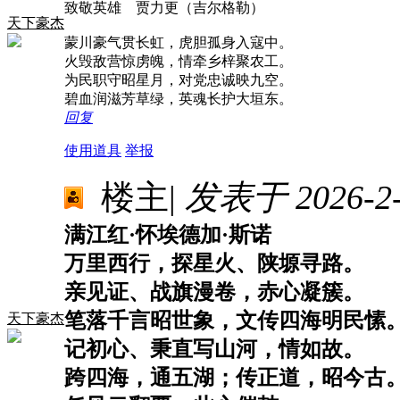
致敬英雄 贾力更（吉尔格勒）
天下豪杰
蒙川豪气贯长虹，虎胆孤身入寇中。
火毁敌营惊虏魄，情牵乡梓聚农工。
为民职守昭星月，对党忠诚映九空。
碧血润滋芳草绿，英魂长护大垣东。
回复
使用道具
举报
楼主
|
发表于 2026-2-8
满江红·怀埃德加·斯诺
万里西行，探星火、陕塬寻路。
亲见证、战旗漫卷，赤心凝簇。
笔落千言昭世象，文传四海明民愫
天下豪杰
记初心、秉直写山河，情如故。
跨四海，通五湖；传正道，昭今古