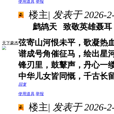
使用道具
举报
楼主
|
发表于 2026-2-5
鹧鸪天 致敬英雄聂耳
弦寄山河恨未平，歌凝热
天下豪杰
谱成号角催征马，绘出星
锋刃里，鼓鼙声，丹心一
中华儿女皆同慨，千古长
回复
使用道具
举报
楼主
|
发表于 2026-2-7