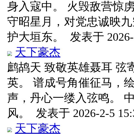
身入寇中。 火毁敌营惊
守昭星月，对党忠诚映九
护大垣东。
发表于 2026-2
天下豪杰
鹧鸪天 致敬英雄聂耳 
英。 谱成号角催征马，
声，丹心一缕入弦鸣。 
风。
发表于 2026-2-5 15:
天下豪杰