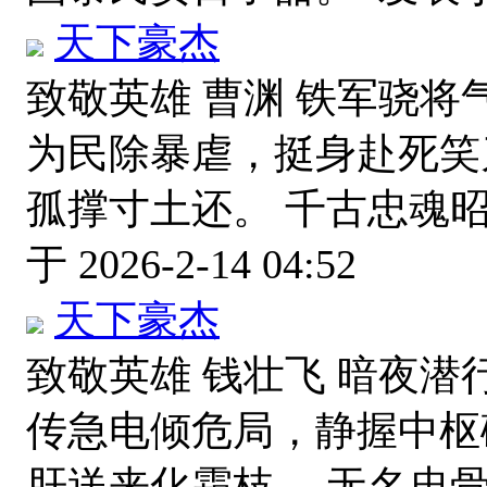
天下豪杰
致敬英雄 曹渊 铁军骁将
为民除暴虐，挺身赴死笑
孤撑寸土还。 千古忠魂
于 2026-2-14 04:52
天下豪杰
致敬英雄 钱壮飞 暗夜潜
传急电倾危局，静握中枢
肝送来化霜枝。 无名忠